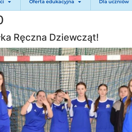
ci
Oferta edukacyjna
Dla uczniów
0
iłka Ręczna Dziewcząt!