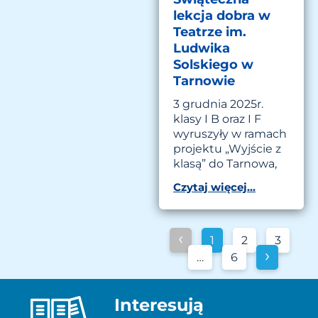
lekcja dobra w
Teatrze im.
Ludwika
Solskiego w
Tarnowie
3 grudnia 2025r.
klasy I B oraz I F
wyruszyły w ramach
projektu „Wyjście z
klasą” do Tarnowa,
Czytaj więcej...
‹
1
2
3
›
…
6
Interesują