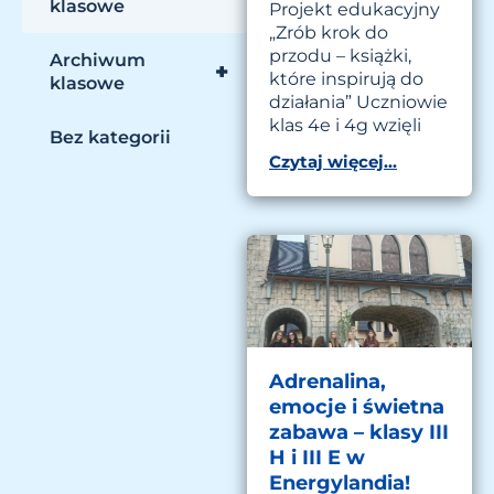
klasowe
Projekt edukacyjny
„Zrób krok do
przodu – książki,
Archiwum
+
które inspirują do
klasowe
działania” Uczniowie
klas 4e i 4g wzięli
Bez kategorii
Czytaj więcej...
Adrenalina,
emocje i świetna
zabawa – klasy III
H i III E w
Energylandia!