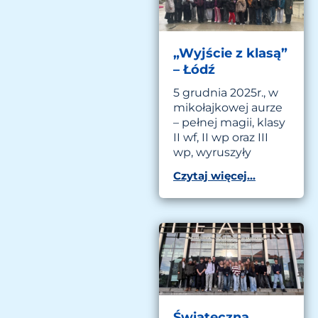
„Wyjście z klasą”
– Łódź
5 grudnia 2025r., w
mikołajkowej aurze
– pełnej magii, klasy
II wf, II wp oraz III
wp, wyruszyły
Czytaj więcej...
Świąteczna