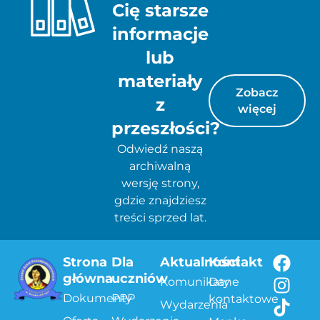
Cię starsze
informacje
lub
materiały
Zobacz
z
więcej
przeszłości?
Odwiedź naszą
archiwalną
wersję strony,
gdzie znajdziesz
treści sprzed lat.
Strona
Dla
Aktualności
Kontakt
główna
uczniów
Komunikaty
Dane
Dokumenty
PPP
kontaktowe
Wydarzenia