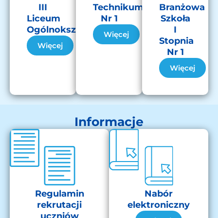
III
Technikum
Branżowa
Liceum
Nr 1
Szkoła
Ogólnokształcące
I
Więcej
Stopnia
Więcej
Nr 1
Więcej
Informacje
Regulamin
Nabór
rekrutacji
elektroniczny
uczniów