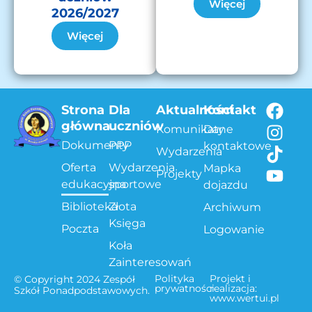
Więcej
2026/2027
Więcej
Strona
Dla
Aktualności
Kontakt
główna
uczniów
Komunikaty
Dane
Dokumenty
PPP
kontaktowe
Wydarzenia
Oferta
Wydarzenia
Mapka
Projekty
edukacyjna
sportowe
dojazdu
Biblioteka
Złota
Archiwum
Księga
Poczta
Logowanie
Koła
Zainteresowań
Polityka
Projekt i
© Copyright 2024 Zespół
prywatności
realizacja:
Szkół Ponadpodstawowych.
www.wertui.pl