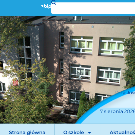
Przysłow
7 sierpnia 2026
Strona główna
O szkole
Aktualnoś