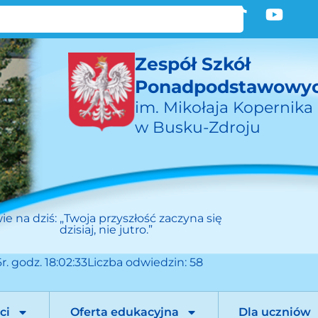
Zespół Szkół
Ponadpodstawowy
im. Mikołaja Kopernika
w Busku-Zdroju
ie na dziś:
„Twoja przyszłość zaczyna się
dzisiaj, nie jutro.”
r. godz. 18:02:33
Liczba odwiedzin: 58
ci
Oferta edukacyjna
Dla uczniów