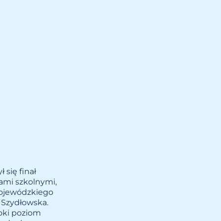
się finał
ami szkolnymi,
 wojewódzkiego
 Szydłowska.
oki poziom