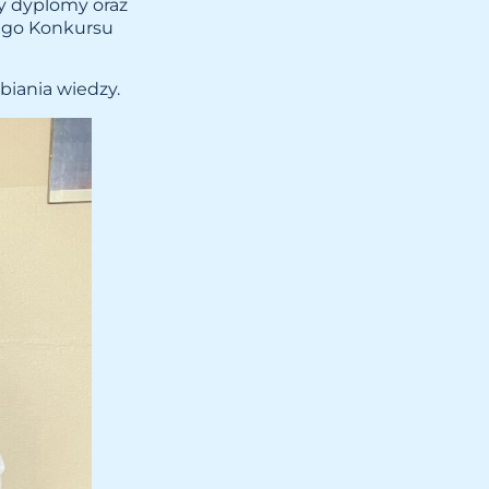
y dyplomy oraz
iego Konkursu
biania wiedzy.