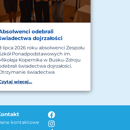
Absolwenci odebrali
świadectwa dojrzałości
8 lipca 2026 roku absolwenci Zespołu
Szkół Ponadpodstawowych im.
Mikołaja Kopernika w Busku-Zdroju
odebrali świadectwa dojrzałości.
Otrzymanie świadectwa
Czytaj więcej...
Kontakt
Dane kontaktowe