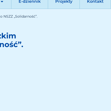
E-dziennik
Projekty
Kontakt
 NSZZ „Solidarność”.
zkim
ność”.