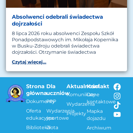
Absolwenci odebrali świadectwa
dojrzałości
8 lipca 2026 roku absolwenci Zespołu Szkół
Ponadpodstawowych im. Mikołaja Kopernika
w Busku-Zdroju odebrali świadectwa
dojrzałości. Otrzymanie świadectwa
Czytaj więcej...
Strona
Dla
Aktualności
Kontakt
główna
uczniów
Komunikaty
Dane
Dokumenty
PPP
kontaktowe
Wydarzenia
Oferta
Wydarzenia
Mapka
Projekty
edukacyjna
sportowe
dojazdu
Biblioteka
Złota
Archiwum