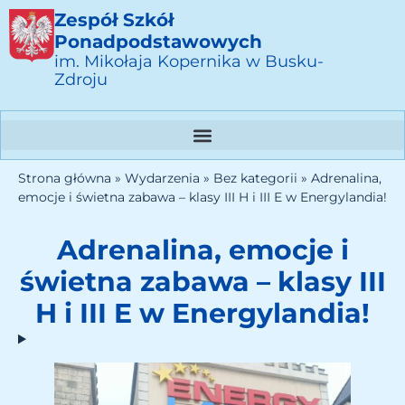
Zespół Szkół
Ponadpodstawowych
im. Mikołaja Kopernika w Busku-
Zdroju
Strona główna
»
Wydarzenia
»
Bez kategorii
»
Adrenalina,
emocje i świetna zabawa – klasy III H i III E w Energylandia!
Adrenalina, emocje i
świetna zabawa – klasy III
H i III E w Energylandia!