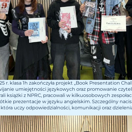
025 r. klasa 1h zakończyła projekt „Book Presentation Cha
wijanie umiejętności językowych oraz promowanie czytel
li książki z NPRC, pracowali w kilkuosobowych zespołac
ótkie prezentacje w języku angielskim. Szczególny naci
 która uczy odpowiedzialności, komunikacji oraz dzieleni