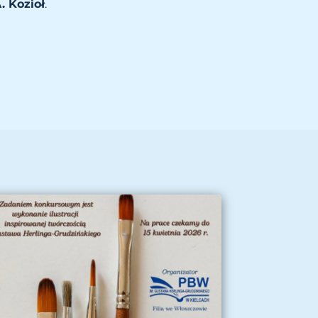
. Kozioł
.