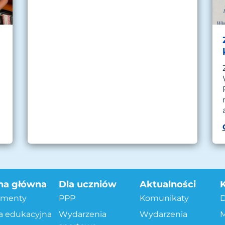
na główna
Dla uczniów
Aktualności
menty
PPP
Komunikaty
a edukacyjna
Wydarzenia
Wydarzenia
M