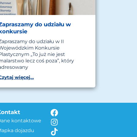
Zapraszamy do udziału w
konkursie
Zapraszamy do udziału w II
Wojewódzkim Konkursie
Plastycznym „To już nie jest
malarstwo lecz coś poza”, który
adresowany
Czytaj więcej...
Kontakt
Dane kontaktowe
apka dojazdu