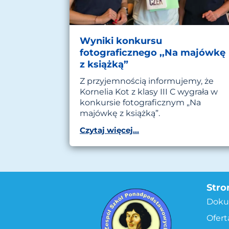
Wyniki konkursu
fotograficznego ,,Na majówkę
z książką”
Z przyjemnością informujemy, że
Kornelia Kot z klasy III C wygrała w
konkursie fotograficznym „Na
majówkę z książką”.
Czytaj więcej...
Stro
Doku
Ofert