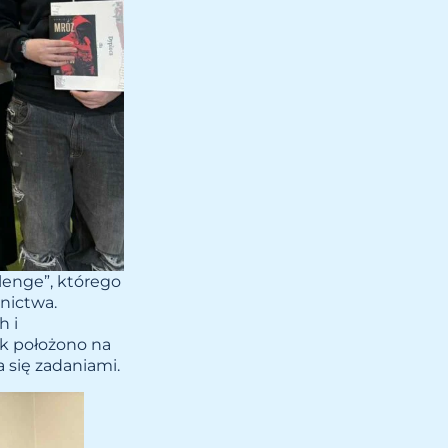
llenge”, którego
nictwa.
h i
sk położono na
a się zadaniami.