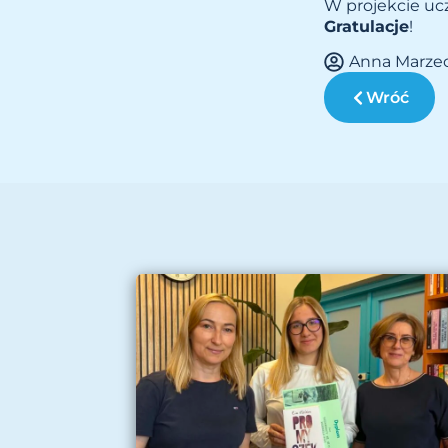
W projekcie ucz
Gratulacje
!
Anna Marze
Wróć