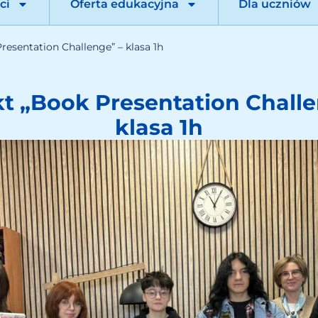
ci
Oferta edukacyjna
Dla uczniów
resentation Challenge” – klasa 1h
kt „Book Presentation Challe
klasa 1h