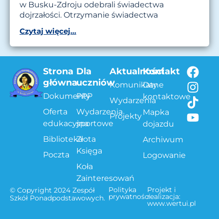
w Busku-Zdroju odebrali świadectwa
dojrzałości. Otrzymanie świadectwa
Czytaj więcej...
Strona
Dla
Aktualności
Kontakt
główna
uczniów
Komunikaty
Dane
Dokumenty
PPP
kontaktowe
Wydarzenia
Oferta
Wydarzenia
Mapka
Projekty
edukacyjna
sportowe
dojazdu
Biblioteka
Złota
Archiwum
Księga
Poczta
Logowanie
Koła
Zainteresowań
Polityka
Projekt i
© Copyright 2024 Zespół
prywatności
realizacja:
Szkół Ponadpodstawowych.
www.wertui.pl