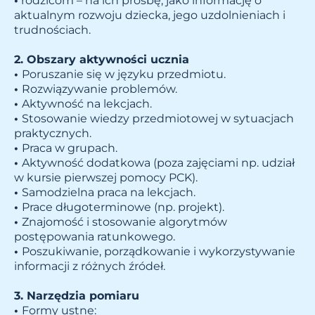
•
rodzicom – na ich prośbę, jako informację o
aktualnym rozwoju dziecka, jego uzdolnieniach i
trudnościach.
2.
Obszary aktywności ucznia
•
Poruszanie się w języku przedmiotu.
•
Rozwiązywanie problemów.
•
Aktywność na lekcjach.
•
Stosowanie wiedzy przedmiotowej w sytuacjach
praktycznych.
•
Praca w grupach.
•
Aktywność dodatkowa (poza zajęciami np. udział
w kursie pierwszej pomocy PCK).
•
Samodzielna praca na lekcjach.
•
Prace długoterminowe (np. projekt).
•
Znajomość i stosowanie algorytmów
postępowania ratunkowego.
•
Poszukiwanie, porządkowanie i wykorzystywanie
informacji z różnych źródeł.
3.
Narzędzia pomiaru
•
Formy ustne: