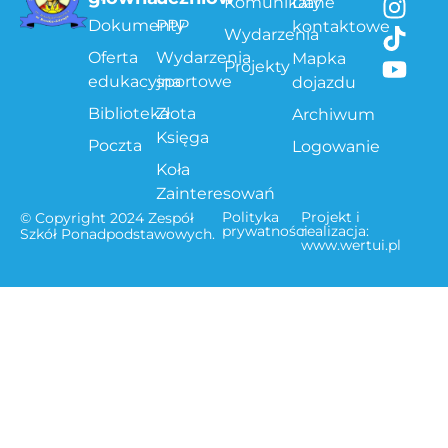
Komunikaty
Dane
Dokumenty
PPP
kontaktowe
Wydarzenia
Oferta
Wydarzenia
Mapka
Projekty
edukacyjna
sportowe
dojazdu
Biblioteka
Złota
Archiwum
Księga
Poczta
Logowanie
Koła
Zainteresowań
Polityka
Projekt i
© Copyright 2024 Zespół
prywatności
realizacja:
Szkół Ponadpodstawowych.
www.wertui.pl