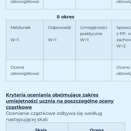
obowiązkowa
obowi
II okres
Meldunek
Odpowiedź
Umiejętności
Sprawd
praktyczne
z PP- 
W=1
W=1
W=1
zachor
W=2
Ocena
Ocena
obowiązkowa
obowi
Kryteria oceniania obejmujące zakres
umiejętności ucznia na poszczególne oceny
cząstkowe
Ocenianie cząstkowe odbywa się według
następującej skali:
Skala
Ocena