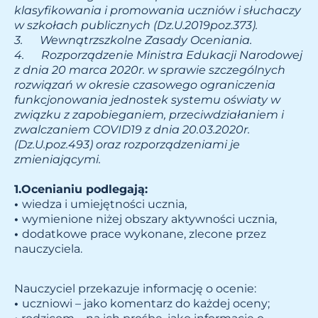
klasyfikowania i promowania uczniów i słuchaczy
w szkołach publicznych (Dz.U.2019poz.373).
3.
Wewnątrzszkolne Zasady Oceniania.
4.
Rozporządzenie Ministra Edukacji Narodowej
z dnia 20 marca 2020r. w sprawie szczególnych
rozwiązań w okresie czasowego ograniczenia
funkcjonowania jednostek systemu oświaty w
związku z zapobieganiem, przeciwdziałaniem i
zwalczaniem COVID19 z dnia 20.03.2020r.
(Dz.U.poz.493) oraz rozporządzeniami je
zmieniającymi.
1.
Ocenianiu podlegają:
•
wiedza i umiejętności ucznia,
•
wymienione niżej obszary aktywności ucznia,
•
dodatkowe prace wykonane, zlecone przez
nauczyciela.
Nauczyciel przekazuje informację o ocenie:
•
uczniowi – jako komentarz do każdej oceny;