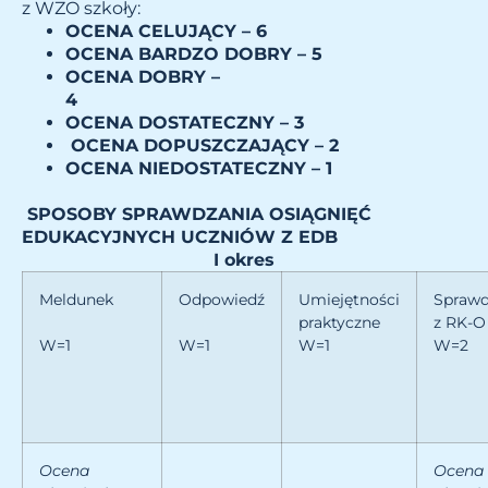
z WZO szkoły:
OCENA CELUJĄCY – 6
OCENA BARDZO DOBRY – 5
OCENA DOBRY –
4
OCENA DOSTATECZNY – 3
OCENA DOPUSZCZAJĄCY – 2
OCENA NIEDOSTATECZNY – 1
SPOSOBY SPRAWDZANIA OSIĄGNIĘĆ
EDUKACYJNYCH UCZNIÓW Z EDB
I okres
Meldunek
Odpowiedź
Umiejętności
Sprawd
praktyczne
z RK-O
W=1
W=1
W=1
W=2
Ocena
Ocena