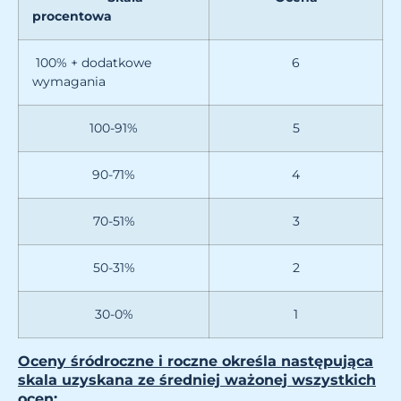
procentowa
100% + dodatkowe
6
wymagania
100-91%
5
90-71%
4
70-51%
3
50-31%
2
30-0%
1
Oceny śródroczne i roczne określa następująca
skala uzyskana ze średniej ważonej wszystkich
ocen: