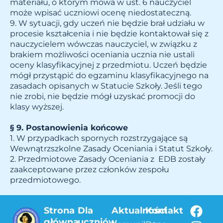
materiału, o którym mowa w ust. 6 nauczyciel
może wpisać uczniowi ocenę niedostateczną.
9. W sytuacji, gdy uczeń nie będzie brał udziału w
procesie kształcenia i nie będzie kontaktował się z
nauczycielem wówczas nauczyciel, w związku z
brakiem możliwości oceniania ucznia nie ustali
oceny klasyfikacyjnej z przedmiotu. Uczeń będzie
mógł przystąpić do egzaminu klasyfikacyjnego na
zasadach opisanych w Statucie Szkoły. Jeśli tego
nie zrobi, nie będzie mógł uzyskać promocji do
klasy wyższej.
§ 9. Postanowienia końcowe
1. W przypadkach spornych rozstrzygające są
Wewnątrzszkolne Zasady Oceniania i Statut Szkoły.
2. Przedmiotowe Zasady Oceniania z EDB zostały
zaakceptowane przez członków zespołu
przedmiotowego.
Strona
Dla
Aktualności
Kontakt
główna
uczniów