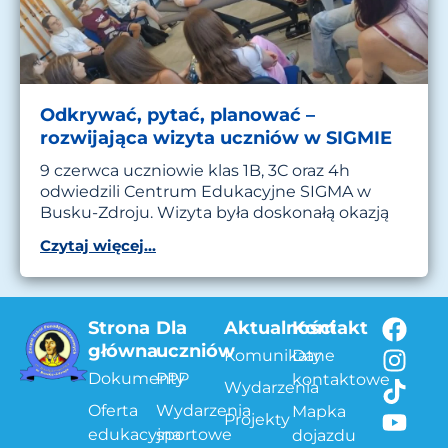
Odkrywać, pytać, planować –
rozwijająca wizyta uczniów w SIGMIE
9 czerwca uczniowie klas 1B, 3C oraz 4h
odwiedzili Centrum Edukacyjne SIGMA w
Busku-Zdroju. Wizyta była doskonałą okazją
Czytaj więcej...
Strona
Dla
Aktualności
Kontakt
główna
uczniów
Komunikaty
Dane
Dokumenty
PPP
kontaktowe
Wydarzenia
Oferta
Wydarzenia
Mapka
Projekty
edukacyjna
sportowe
dojazdu