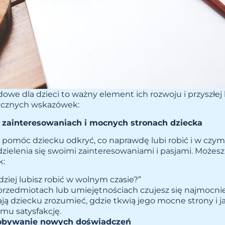
we dla dzieci to ważny element ich rozwoju i przyszłej k
tycznych wskazówek:
o zainteresowaniach i mocnych stronach dziecka
 pomóc dziecku odkryć, co naprawdę lubi robić i w czym 
dzielenia się swoimi zainteresowaniami i pasjami. Możes
k:
dziej lubisz robić w wolnym czasie?”
 przedmiotach lub umiejętnościach czujesz się najmocn
ą dziecku zrozumieć, gdzie tkwią jego mocne strony i ja
mu satysfakcję.
dobywanie nowych doświadczeń