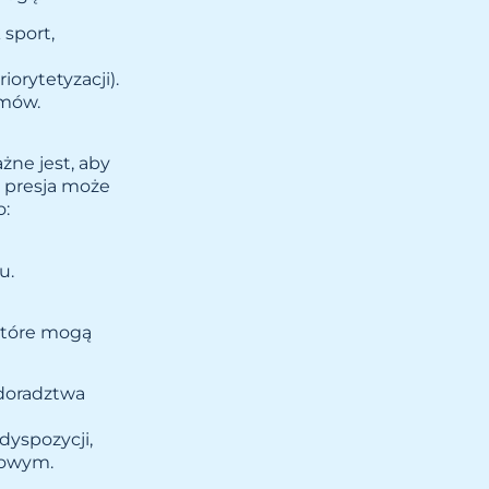
sport,
orytetyzacji).
emów.
żne jest, aby
 presja może
o:
u.
 które mogą
 doradztwa
dyspozycji,
dowym.