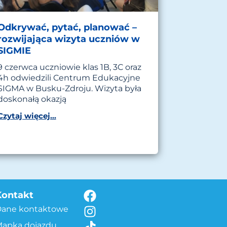
Odkrywać, pytać, planować –
rozwijająca wizyta uczniów w
SIGMIE
9 czerwca uczniowie klas 1B, 3C oraz
4h odwiedzili Centrum Edukacyjne
SIGMA w Busku-Zdroju. Wizyta była
doskonałą okazją
Czytaj więcej...
Kontakt
Dane kontaktowe
apka dojazdu