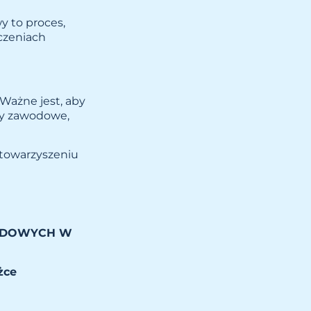
y to proces,
dczeniach
 Ważne jest, aby
any zawodowe,
 towarzyszeniu
ODOWYCH W
żce