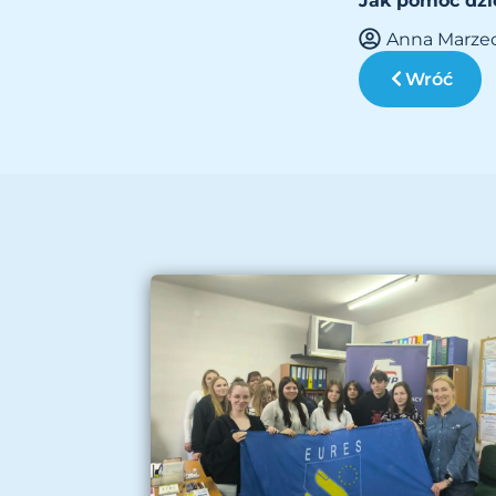
Jak pomóc dz
Anna Marze
Wróć