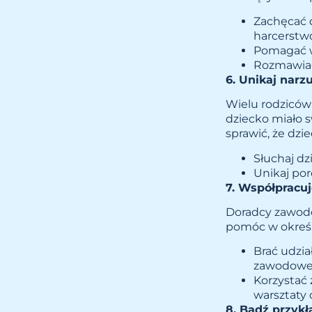
Zachęcać 
harcerstwo,
Pomagać w 
Rozmawiać
6. Unikaj narz
Wielu rodziców 
dziecko miało 
sprawić, że dzi
Słuchaj dz
Unikaj por
7. Współpracu
Doradcy zawodo
pomóc w określ
Brać udzi
zawodowe
Korzystać 
warsztaty
8. Bądź przyk