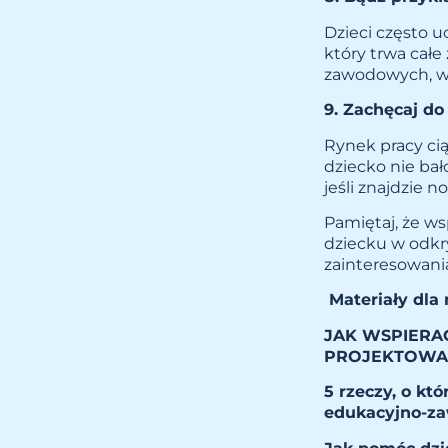
Dzieci często u
który trwa całe
zawodowych, wyz
9. Zachęcaj do
Rynek pracy cią
dziecko nie ba
jeśli znajdzie n
Pamiętaj, że ws
dziecku w odkr
zainteresowani
Materiały dla 
JAK WSPIER
PROJEKTOWA
5 rzeczy, o kt
edukacyjno-z