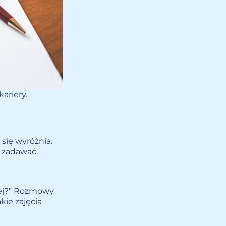
ariery.
się wyróżnia.
z zadawać
iej?” Rozmowy
kie zajęcia