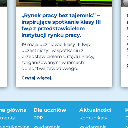
„Rynek pracy bez tajemnic” –
inspirujące spotkanie klasy III
fwp z przedstawicielem
instytucji rynku pracy.
19 maja uczniowie klasy III fwp
uczestniczyli w spotkaniu z
przedstawicielem Urzędu Pracy,
zorganizowanym w ramach
doradztwa zawodowego.
Czytaj więcej...
na główna
Dla uczniów
Aktualności
menty
PPP
Komunikaty
a edukacyjna
Wydarzenia
Wydarzenia
M