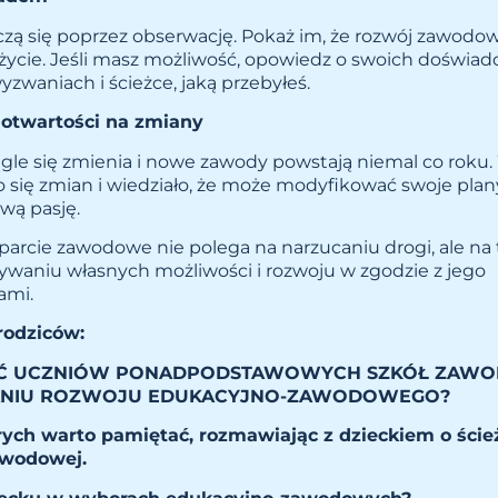
czą się poprzez obserwację. Pokaż im, że rozwój zawodow
 życie. Jeśli masz możliwość, opowiedz o swoich doświa
waniach i ścieżce, jaką przebyłeś.
 otwartości na zmiany
gle się zmienia i nowe zawody powstają niemal co roku.
ło się zmian i wiedziało, że może modyfikować swoje pl
ową pasję.
parcie zawodowe nie polega na narzucaniu drogi, ale na
ywaniu własnych możliwości i rozwoju w zgodzie z jego
ami.
rodziców:
AĆ UCZNIÓW PONADPODSTAWOWYCH SZKÓŁ ZAW
NIU ROZWOJU EDUKACYJNO-ZAWODOWEGO?
órych warto pamiętać, rozmawiając z dzieckiem o ście
awodowej.