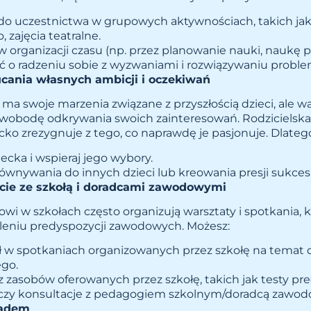
do uczestnictwa w grupowych aktywnościach, takich jak 
 zajęcia teatralne.
organizacji czasu (np. przez planowanie nauki, naukę pri
 o radzeniu sobie z wyzwaniami i rozwiązywaniu probl
ucania własnych ambicji i oczekiwań
ma swoje marzenia związane z przyszłością dzieci, ale wa
swobodę odkrywania swoich zainteresowań. Rodzicielska
ecko zrezygnuje z tego, co naprawdę je pasjonuje. Dlateg
iecka i wspieraj jego wybory.
ównywania do innych dzieci lub kreowania presji sukces
jcie ze szkołą i doradcami zawodowymi
wi w szkołach często organizują warsztaty i spotkania,
eniu predyspozycji zawodowych. Możesz:
ał w spotkaniach organizowanych przez szkołę na temat
go.
z zasobów oferowanych przez szkołę, takich jak testy pre
 czy konsultacje z pedagogiem szkolnym/doradcą zawo
ładem