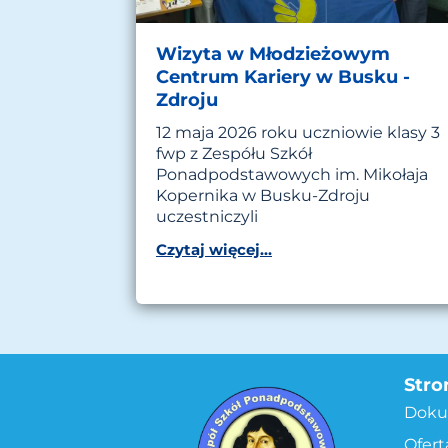
Wizyta w Młodzieżowym
Centrum Kariery w Busku -
Zdroju
12 maja 2026 roku uczniowie klasy 3
fwp z Zespółu Szkół
Ponadpodstawowych im. Mikołaja
Kopernika w Busku-Zdroju
uczestniczyli
Czytaj więcej...
Stro
Doku
Ofert