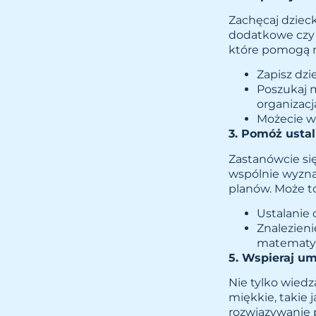
Zachęcaj dzieck
dodatkowe czy 
które pomogą m
Zapisz dzi
Poszukaj m
organizacj
Możecie ws
3. Pomóż ustali
Zastanówcie się
wspólnie wyznac
planów. Może to
Ustalanie 
Znalezieni
matematyc
5. Wspieraj um
Nie tylko wied
miękkie, takie 
rozwiązywanie 