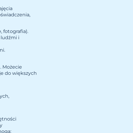
ajęcia
świadczenia,
fotografia).
ludźmi i
ni.
e. Możecie
 je do większych
ych,
ętności
y
mogą: