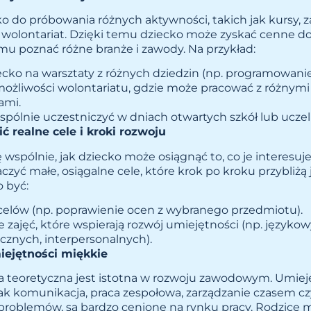
o do próbowania różnych aktywności, takich jak kursy, z
wolontariat. Dzięki temu dziecko może zyskać cenne do
u poznać różne branże i zawody. Na przykład:
ecko na warsztaty z różnych dziedzin (np. programowanie, 
ożliwości wolontariatu, gdzie może pracować z różnymi 
ami.
pólnie uczestniczyć w dniach otwartych szkół lub uczel
ć realne cele i kroki rozwoju
 wspólnie, jak dziecko może osiągnąć to, co je interesuj
zyć małe, osiągalne cele, które krok po kroku przybliżą
 być:
celów (np. poprawienie ocen z wybranego przedmiotu).
e zajęć, które wspierają rozwój umiejętności (np. językow
znych, interpersonalnych).
iejętności miękkie
za teoretyczna jest istotna w rozwoju zawodowym. Umiej
jak komunikacja, praca zespołowa, zarządzanie czasem cz
problemów, są bardzo cenione na rynku pracy. Rodzice 