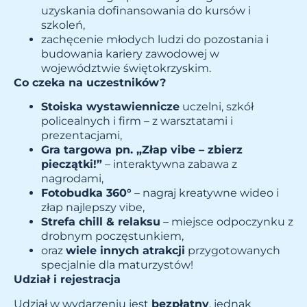
uzyskania dofinansowania do kursów i
szkoleń,
zachęcenie młodych ludzi do pozostania i
budowania kariery zawodowej w
województwie świętokrzyskim.
Co czeka na uczestników?
Stoiska wystawiennicze
uczelni, szkół
policealnych i firm – z warsztatami i
prezentacjami,
Gra targowa pn. „Złap vibe – zbierz
pieczątki!”
– interaktywna zabawa z
nagrodami,
Fotobudka 360°
– nagraj kreatywne wideo i
złap najlepszy vibe,
Strefa chill & relaksu
– miejsce odpoczynku z
drobnym poczęstunkiem,
oraz
wiele innych atrakcji
przygotowanych
specjalnie dla maturzystów!
Udział i rejestracja
Udział w wydarzeniu jest
bezpłatny
, jednak