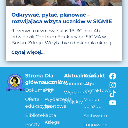
Odkrywać, pytać, planować –
rozwijająca wizyta uczniów w SIGMIE
9 czerwca uczniowie klas 1B, 3C oraz 4h
odwiedzili Centrum Edukacyjne SIGMA w
Busku-Zdroju. Wizyta była doskonałą okazją
Czytaj więcej...
Strona
Dla
Aktualności
Kontakt
główna
uczniów
Komunikaty
Dane
Dokumenty
PPP
kontaktowe
Wydarzenia
Oferta
Wydarzenia
Mapka
Projekty
edukacyjna
sportowe
dojazdu
Biblioteka
Złota
Archiwum
Księga
Poczta
Logowanie