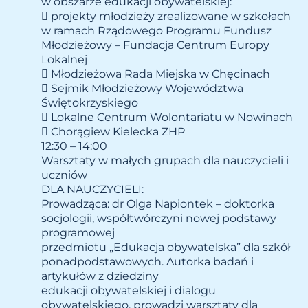
w obszarze edukacji obywatelskiej:
 projekty młodzieży zrealizowane w szkołach
w ramach Rządowego Programu Fundusz
Młodzieżowy – Fundacja Centrum Europy
Lokalnej
 Młodzieżowa Rada Miejska w Chęcinach
 Sejmik Młodzieżowy Województwa
Świętokrzyskiego
 Lokalne Centrum Wolontariatu w Nowinach
 Chorągiew Kielecka ZHP
12:30 – 14:00
Warsztaty w małych grupach dla nauczycieli i
uczniów
DLA NAUCZYCIELI:
Prowadząca: dr Olga Napiontek – doktorka
socjologii, współtwórczyni nowej podstawy
programowej
przedmiotu „Edukacja obywatelska” dla szkół
ponadpodstawowych. Autorka badań i
artykułów z dziedziny
edukacji obywatelskiej i dialogu
obywatelskiego, prowadzi warsztaty dla