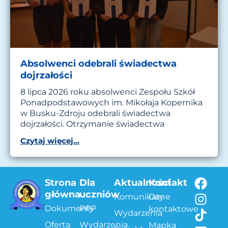
Absolwenci odebrali świadectwa
dojrzałości
8 lipca 2026 roku absolwenci Zespołu Szkół
Ponadpodstawowych im. Mikołaja Kopernika
w Busku-Zdroju odebrali świadectwa
dojrzałości. Otrzymanie świadectwa
Czytaj więcej...
Strona
Dla
Aktualności
Kontakt
główna
uczniów
Komunikaty
Dane
Dokumenty
PPP
kontaktowe
Wydarzenia
Oferta
Wydarzenia
Mapka