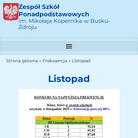
Zespół Szkół
Ponadpodstawowych
im. Mikołaja Kopernika w Busku-
Zdroju
Strona główna
»
Frekwencja
»
Listopad
Listopad