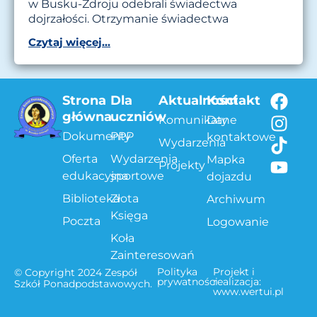
w Busku-Zdroju odebrali świadectwa
dojrzałości. Otrzymanie świadectwa
Czytaj więcej...
Strona
Dla
Aktualności
Kontakt
główna
uczniów
Komunikaty
Dane
Dokumenty
PPP
kontaktowe
Wydarzenia
Oferta
Wydarzenia
Mapka
Projekty
edukacyjna
sportowe
dojazdu
Biblioteka
Złota
Archiwum
Księga
Poczta
Logowanie
Koła
Zainteresowań
Polityka
Projekt i
© Copyright 2024 Zespół
prywatności
realizacja:
Szkół Ponadpodstawowych.
www.wertui.pl