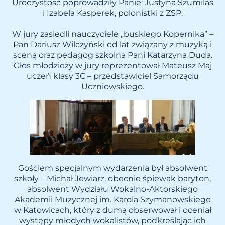
Uroczystość poprowadziły Panie: Justyna Szumilas
i Izabela Kasperek, polonistki z ZSP.
W jury zasiedli nauczyciele „buskiego Kopernika” –
Pan Dariusz Wilczyński od lat związany z muzyką i
sceną oraz pedagog szkolna Pani Katarzyna Duda.
Głos młodzieży w jury reprezentował Mateusz Maj
uczeń klasy 3C – przedstawiciel Samorządu
Uczniowskiego.
Gościem specjalnym wydarzenia był absolwent
szkoły – Michał Jewiarz, obecnie śpiewak baryton,
absolwent Wydziału Wokalno-Aktorskiego
Akademii Muzycznej im. Karola Szymanowskiego
w Katowicach, który z dumą obserwował i oceniał
występy młodych wokalistów, podkreślając ich