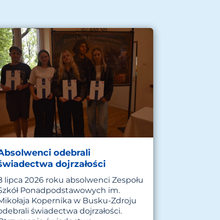
Absolwenci odebrali
świadectwa dojrzałości
8 lipca 2026 roku absolwenci Zespołu
Szkół Ponadpodstawowych im.
Mikołaja Kopernika w Busku-Zdroju
odebrali świadectwa dojrzałości.