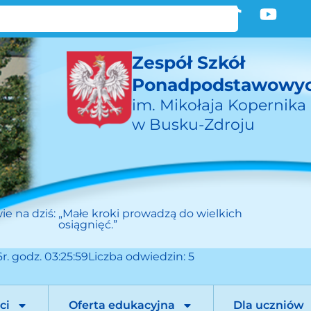
Zespół Szkół
Ponadpodstawowy
im. Mikołaja Kopernika
w Busku-Zdroju
ie na dziś:
„Małe kroki prowadzą do wielkich
osiągnięć.”
r. godz. 03:25:59
Liczba odwiedzin: 5
ci
Oferta edukacyjna
Dla uczniów