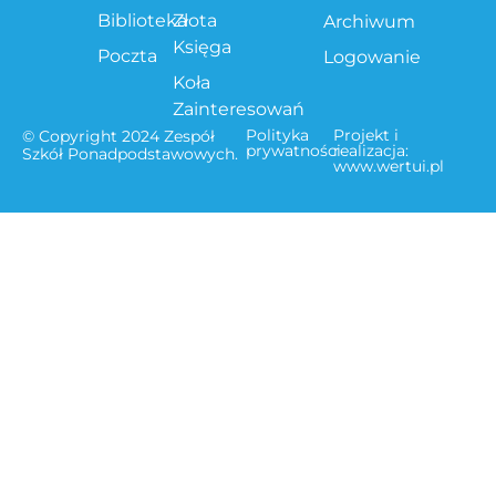
Biblioteka
Złota
Archiwum
Księga
Poczta
Logowanie
Koła
Zainteresowań
Polityka
Projekt i
© Copyright 2024 Zespół
prywatności
realizacja:
Szkół Ponadpodstawowych.
www.wertui.pl