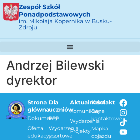
Zespół Szkół
Ponadpodstawowych
im. Mikołaja Kopernika w Busku-
Zdroju
Andrzej Bilewski
dyrektor
Strona
Dla
Aktualności
Kontakt
główna
uczniów
Komunikaty
Dane
Dokumenty
PPP
kontaktowe
Wydarzenia
Oferta
Wydarzenia
Mapka
Projekty
edukacyjna
sportowe
dojazdu