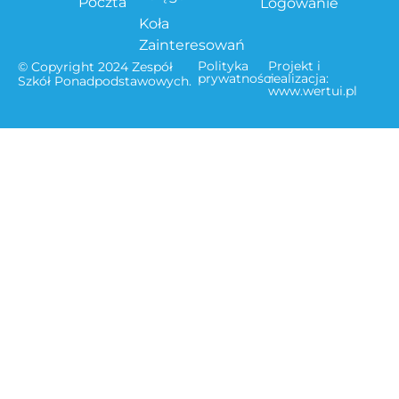
Poczta
Logowanie
Koła
Zainteresowań
Polityka
Projekt i
© Copyright 2024 Zespół
prywatności
realizacja:
Szkół Ponadpodstawowych.
www.wertui.pl