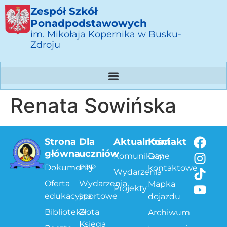
Zespół Szkół
Ponadpodstawowych
im. Mikołaja Kopernika w Busku-
Zdroju
Renata Sowińska
Strona
Dla
Aktualności
Kontakt
główna
uczniów
Komunikaty
Dane
Dokumenty
PPP
kontaktowe
Wydarzenia
Oferta
Wydarzenia
Mapka
Projekty
edukacyjna
sportowe
dojazdu
Biblioteka
Złota
Archiwum
Księga