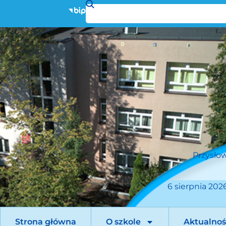
Przysłow
6 sierpnia 2026
Strona główna
O szkole
Aktualnoś