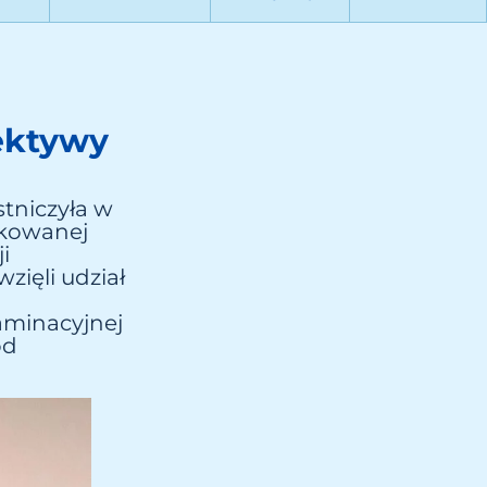
ektywy
stniczyła w
ykowanej
i
zięli udział
aminacyjnej
od