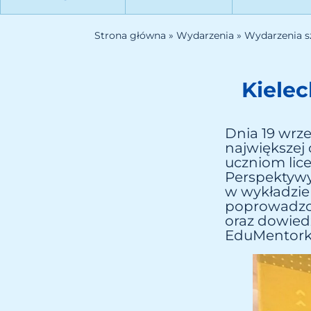
Strona główna
»
Wydarzenia
»
Wydarzenia s
Kiele
Dnia 19 wrze
największej
uczniom lic
Perspektywy 
w wykładzie
poprowadzo
oraz dowiedz
EduMentorki