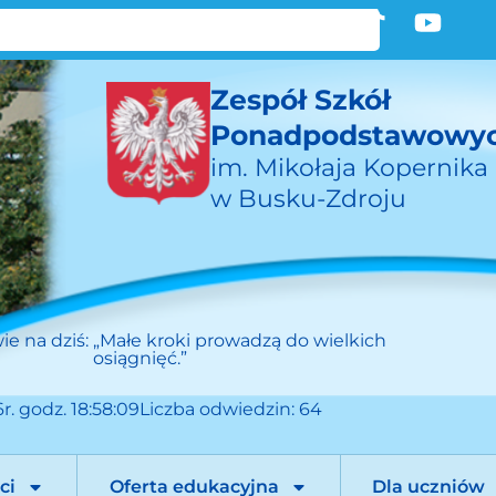
Zespół Szkół
Ponadpodstawowy
im. Mikołaja Kopernika
w Busku-Zdroju
ie na dziś:
„Małe kroki prowadzą do wielkich
osiągnięć.”
r. godz. 18:58:09
Liczba odwiedzin: 64
ci
Oferta edukacyjna
Dla uczniów