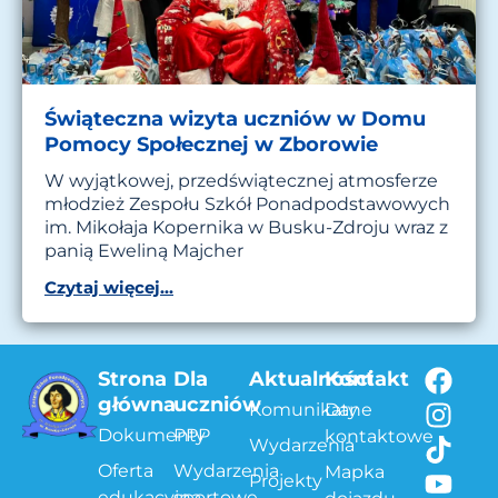
Świąteczna wizyta uczniów w Domu
Pomocy Społecznej w Zborowie
W wyjątkowej, przedświątecznej atmosferze
młodzież Zespołu Szkół Ponadpodstawowych
im. Mikołaja Kopernika w Busku-Zdroju wraz z
panią Eweliną Majcher
Czytaj więcej...
Strona
Dla
Aktualności
Kontakt
główna
uczniów
Komunikaty
Dane
Dokumenty
PPP
kontaktowe
Wydarzenia
Oferta
Wydarzenia
Mapka
Projekty
edukacyjna
sportowe