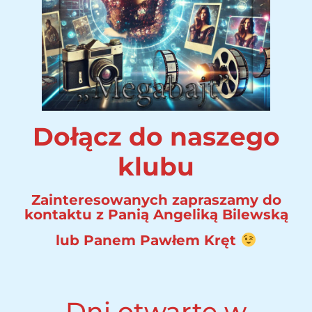
Dołącz do naszego
klubu
Zainteresowanych zapraszamy do
kontaktu z Panią Angeliką Bilewską
lub Panem Pawłem Kręt
Dni otwarte w