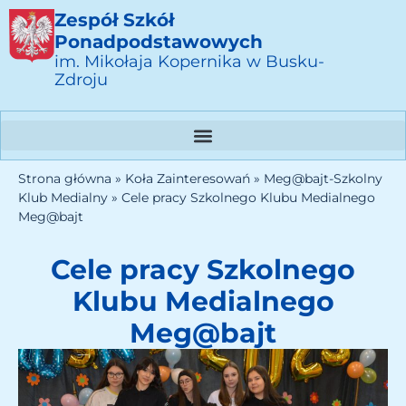
Zespół Szkół
Ponadpodstawowych
im. Mikołaja Kopernika w Busku-
Zdroju
Strona główna
»
Koła Zainteresowań
»
Meg@bajt-Szkolny
Klub Medialny
»
Cele pracy Szkolnego Klubu Medialnego
Meg@bajt
Cele pracy Szkolnego
Klubu Medialnego
Meg@bajt