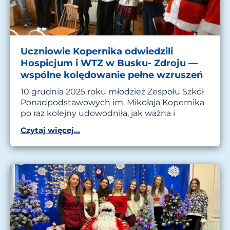
Uczniowie Kopernika odwiedzili
Hospicjum i WTZ w Busku- Zdroju —
wspólne kolędowanie pełne wzruszeń
10 grudnia 2025 roku młodzież Zespołu Szkół
Ponadpodstawowych im. Mikołaja Kopernika
po raz kolejny udowodniła, jak ważna i
Czytaj więcej...