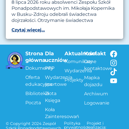
8 lipca 2026 roku absolwenci Zespołu Szkół
Ponadpodstawowych im. Mikołaja Kopernika
w Busku-Zdroju odebrali świadectwa
dojrzałości. Otrzymanie świadectwa
Czytaj więcej...
Strona
Dla
Aktualności
Kontakt
główna
uczniów
Komunikaty
Dane
Dokumenty
PPP
kontaktowe
Wydarzenia
Oferta
Wydarzenia
Mapka
Projekty
edukacyjna
sportowe
dojazdu
Biblioteka
Złota
Archiwum
Księga
Poczta
Logowanie
Koła
Zainteresowań
Polityka
Projekt i
© Copyright 2024 Zespół
prywatności
realizacja:
Szkół Ponadpodstawowych.