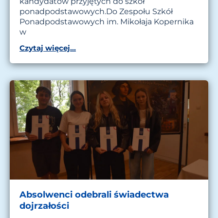
kandydatów przyjętych do szkół
ponadpodstawowych.Do Zespołu Szkół
Ponadpodstawowych im. Mikołaja Kopernika
w
Czytaj więcej...
Absolwenci odebrali świadectwa
dojrzałości