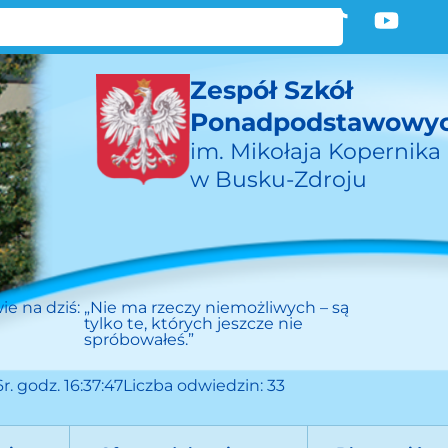
Zespół Szkół
Ponadpodstawowy
im. Mikołaja Kopernika
w Busku-Zdroju
ie na dziś:
„Nie ma rzeczy niemożliwych – są
tylko te, których jeszcze nie
spróbowałeś.”
r. godz. 16:37:47
Liczba odwiedzin: 33