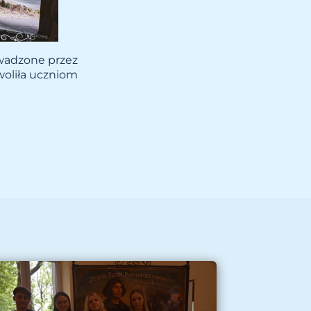
rowadzone przez
woliła uczniom