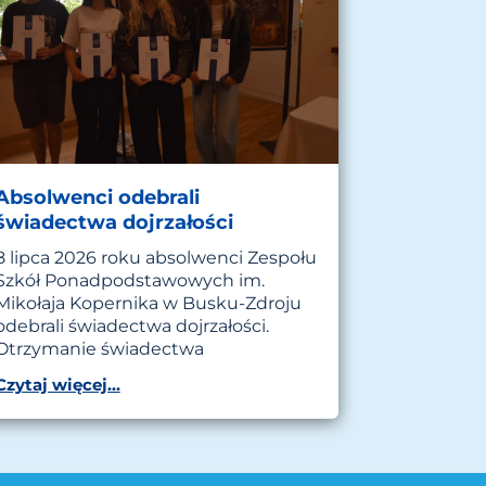
Absolwenci odebrali
świadectwa dojrzałości
8 lipca 2026 roku absolwenci Zespołu
Szkół Ponadpodstawowych im.
Mikołaja Kopernika w Busku-Zdroju
odebrali świadectwa dojrzałości.
Otrzymanie świadectwa
Czytaj więcej...