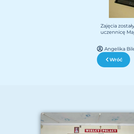
Zajęcia został
uczennicę Maję
Angelika Bi
Wróć