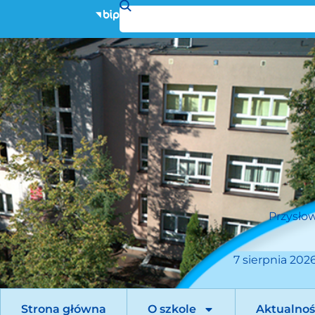
Przysłow
7 sierpnia 2026
Strona główna
O szkole
Aktualnoś