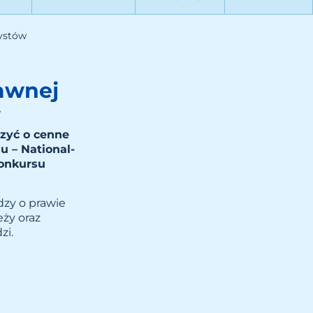
ystów
awnej
w
czyć o cenne
 – National-
konkursu
dzy o prawie
ży oraz
zi.