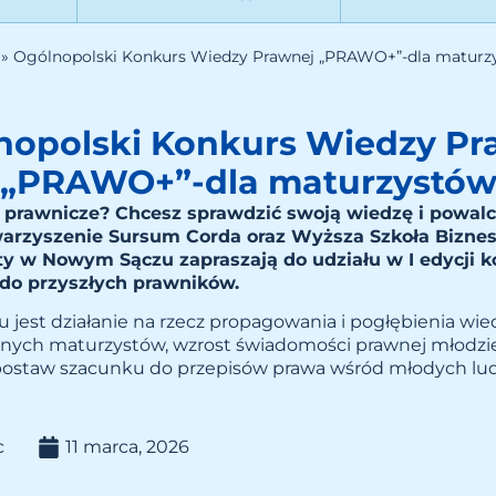
»
Ogólnopolski Konkurs Wiedzy Prawnej „PRAWO+”-dla maturz
nopolski Konkurs Wiedzy Pr
„PRAWO+”-dla maturzystó
e prawnicze? Chcesz sprawdzić swoją wiedzę i powal
arzyszenie Sursum Corda oraz
Wyższa Szkoła Biznesu
ity w Nowym Sączu
zapraszają do udziału w I edycji 
do przyszłych prawników.
jest działanie na rzecz propagowania i pogłębienia wie
nych maturzystów, wzrost świadomości prawnej młodzie
postaw szacunku do przepisów prawa wśród młodych lud
c
11 marca, 2026