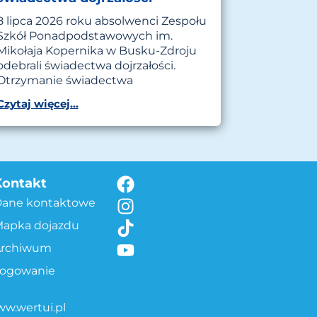
8 lipca 2026 roku absolwenci Zespołu
Szkół Ponadpodstawowych im.
Mikołaja Kopernika w Busku-Zdroju
odebrali świadectwa dojrzałości.
Otrzymanie świadectwa
Czytaj więcej...
Kontakt
Dane kontaktowe
apka dojazdu
Archiwum
Logowanie
w.wertui.pl