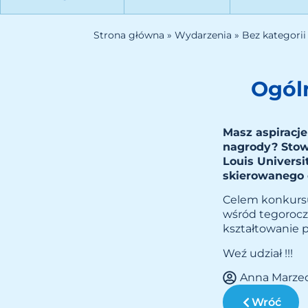
Strona główna
»
Wydarzenia
»
Bez kategorii
Ogól
Masz aspiracj
nagrody? Stow
Louis Univers
skierowanego 
Celem konkursu 
wśród tegorocz
kształtowanie 
Weź udział !!!
Anna Marze
Wróć