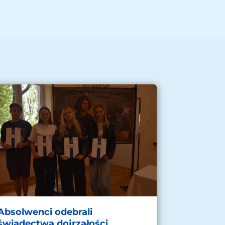
Absolwenci odebrali
świadectwa dojrzałości