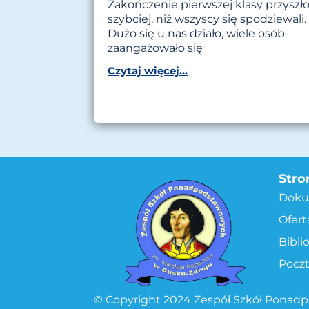
Zakończenie pierwszej klasy przyszł
szybciej, niż wszyscy się spodziewali.
Dużo się u nas działo, wiele osób
zaangażowało się
Czytaj więcej...
Stro
Doku
Ofert
Bibli
Pocz
© Copyright 2024 Zespół Szkół Ponad