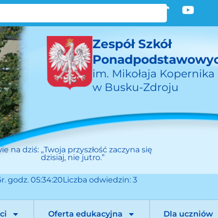
Zespół Szkół
Ponadpodstawowy
im. Mikołaja Kopernika
w Busku-Zdroju
ie na dziś:
„Twoja przyszłość zaczyna się
dzisiaj, nie jutro.”
r. godz. 05:34:20
Liczba odwiedzin: 3
ci
Oferta edukacyjna
Dla uczniów