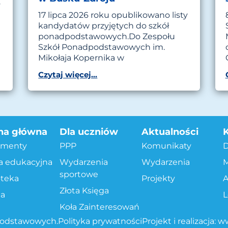
o
17 lipca 2026 roku opublikowano listy
kandydatów przyjętych do szkół
ponadpodstawowych.Do Zespołu
Szkół Ponadpodstawowych im.
Mikołaja Kopernika w
Czytaj więcej...
na główna
Dla uczniów
Aktualności
menty
PPP
Komunikaty
a edukacyjna
Wydarzenia
Wydarzenia
M
sportowe
oteka
Projekty
Złota Księga
ta
Koła Zainteresowań
podstawowych.
Polityka prywatności
Projekt i realizacja:
ww