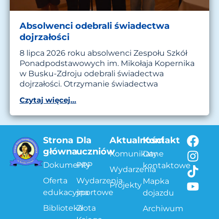
Absolwenci odebrali świadectwa
dojrzałości
8 lipca 2026 roku absolwenci Zespołu Szkół
Ponadpodstawowych im. Mikołaja Kopernika
w Busku-Zdroju odebrali świadectwa
dojrzałości. Otrzymanie świadectwa
Czytaj więcej...
Strona
Dla
Aktualności
Kontakt
główna
uczniów
Komunikaty
Dane
Dokumenty
PPP
kontaktowe
Wydarzenia
Oferta
Wydarzenia
Mapka
Projekty
edukacyjna
sportowe
dojazdu
Biblioteka
Złota
Archiwum