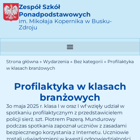
Zespół Szkół
Ponadpodstawowych
im. Mikołaja Kopernika w Busku-
Zdroju
Strona główna
»
Wydarzenia
»
Bez kategorii
»
Profilaktyka
w klasach branżowych
Profilaktyka w klasach
branżowych
3o maja 2025 r. klasa I w oraz I wf wzięły udział w
spotkaniu profilaktycznym z przedstawicielem
policji sierż. szt. Piotrem Pazerą. Mundurowy
podczas spotkania zapoznał uczniów z zasadami
bezpiecznego korzystania z Internetu. Uczniowie
zostali uświadomieni w kwestii odpowiedzialności