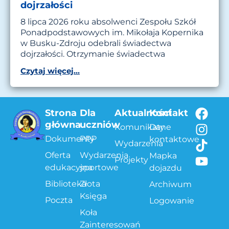
dojrzałości
8 lipca 2026 roku absolwenci Zespołu Szkół
Ponadpodstawowych im. Mikołaja Kopernika
w Busku-Zdroju odebrali świadectwa
dojrzałości. Otrzymanie świadectwa
Czytaj więcej...
Strona
Dla
Aktualności
Kontakt
główna
uczniów
Komunikaty
Dane
Dokumenty
PPP
kontaktowe
Wydarzenia
Oferta
Wydarzenia
Mapka
Projekty
edukacyjna
sportowe
dojazdu
Biblioteka
Złota
Archiwum
Księga
Poczta
Logowanie
Koła
Zainteresowań