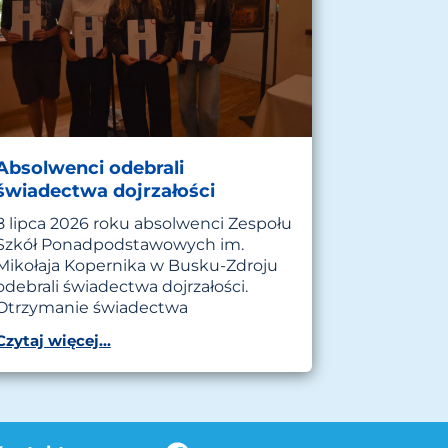
Absolwenci odebrali
świadectwa dojrzałości
8 lipca 2026 roku absolwenci Zespołu
Szkół Ponadpodstawowych im.
Mikołaja Kopernika w Busku-Zdroju
odebrali świadectwa dojrzałości.
Otrzymanie świadectwa
Czytaj więcej...