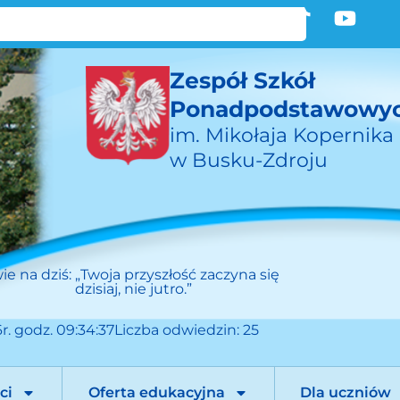
Zespół Szkół
Ponadpodstawowy
im. Mikołaja Kopernika
w Busku-Zdroju
ie na dziś:
„Twoja przyszłość zaczyna się
dzisiaj, nie jutro.”
r. godz. 09:34:37
Liczba odwiedzin: 25
ci
Oferta edukacyjna
Dla uczniów