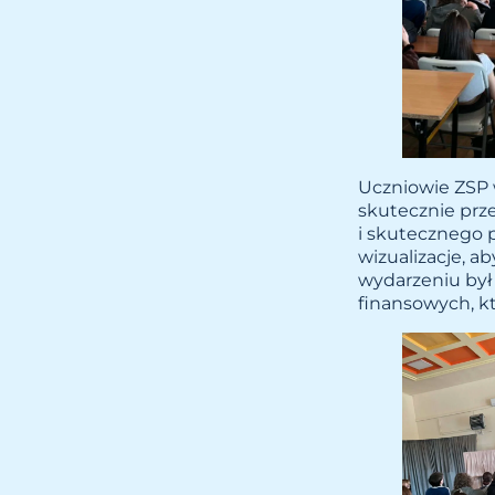
Uczniowie ZSP w
skutecznie prz
i skutecznego p
wizualizacje, ab
wydarzeniu był 
finansowych, k