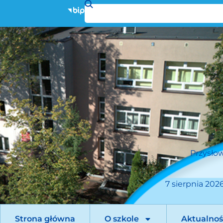
Przysłow
7 sierpnia 2026
Strona główna
O szkole
Aktualnoś