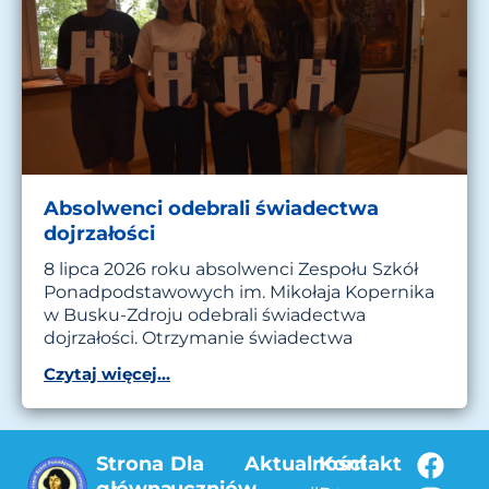
Absolwenci odebrali świadectwa
dojrzałości
8 lipca 2026 roku absolwenci Zespołu Szkół
Ponadpodstawowych im. Mikołaja Kopernika
w Busku-Zdroju odebrali świadectwa
dojrzałości. Otrzymanie świadectwa
Czytaj więcej...
Strona
Dla
Aktualności
Kontakt
główna
uczniów