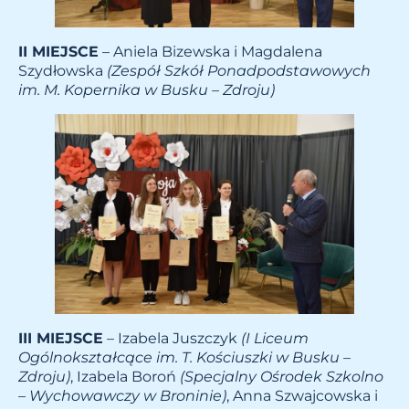
II MIEJSCE
– Aniela Bizewska i Magdalena
Szydłowska
(Zespół Szkół Ponadpodstawowych
im. M. Kopernika w Busku – Zdroju)
III MIEJSCE
– Izabela Juszczyk
(I Liceum
Ogólnokształcące im. T. Kościuszki w Busku –
Zdroju)
, Izabela Boroń
(Specjalny Ośrodek Szkolno
– Wychowawczy w Broninie)
, Anna Szwajcowska i