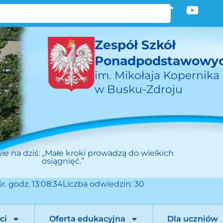
Zespół Szkół
Ponadpodstawowy
im. Mikołaja Kopernika
w Busku-Zdroju
ie na dziś:
„Małe kroki prowadzą do wielkich
osiągnięć.”
r. godz. 13:08:34
Liczba odwiedzin: 30
ci
Oferta edukacyjna
Dla uczniów