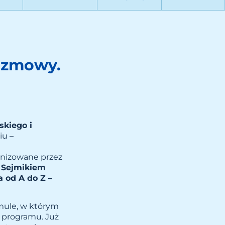
rozmowy.
kiego i
iu –
ganizowane przez
 Sejmikiem
 od A do Z –
mule, w którym
i programu. Już