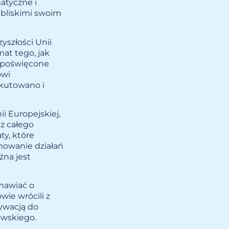
atyczne i
 bliskimi swoim
yszłości Unii
mat tego, jak
y poświęcone
owi
skutowano i
i Europejskiej,
z całego
ty, które
mowanie działań
żna jest
zmawiać o
wie wrócili z
ywacją do
owskiego.