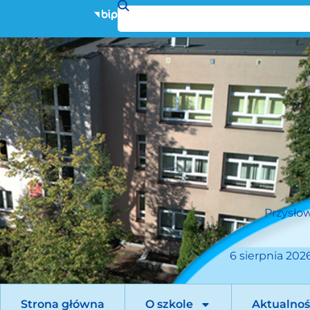
Przysłow
6 sierpnia 2026
Strona główna
O szkole
Aktualnoś