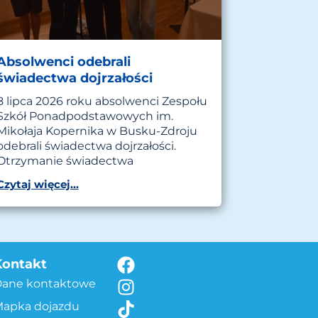
Absolwenci odebrali
świadectwa dojrzałości
8 lipca 2026 roku absolwenci Zespołu
Szkół Ponadpodstawowych im.
Mikołaja Kopernika w Busku-Zdroju
odebrali świadectwa dojrzałości.
Otrzymanie świadectwa
Czytaj więcej...
Kontakt
Dane kontaktowe
apka dojazdu