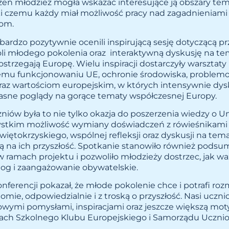
zeń młodzież mogła wskazać interesujące ją obszary tem
ęki czemu każdy miał możliwość pracy nad zagadnieniami
iom.
bardzo pozytywnie ocenili inspirującą sesję dotyczącą prz
roli młodego pokolenia oraz interaktywną dyskusję na te
ostrzegają Europę. Wielu inspiracji dostarczyły warsztat
emu funkcjonowaniu UE, ochronie środowiska, problem
oraz wartościom europejskim, w których intensywnie dy
sne poglądy na gorące tematy współczesnej Europy.
niów była to nie tylko okazja do poszerzenia wiedzy o Uni
ystkim możliwość wymiany doświadczeń z rówieśnikami 
ętokrzyskiego, wspólnej refleksji oraz dyskusji na tema
ją na ich przyszłość. Spotkanie stanowiło również podsu
 ramach projektu i pozwoliło młodzieży dostrzec, jak wa
log i zaangażowanie obywatelskie.
nferencji pokazał, że młode pokolenie chce i potrafi ro
omie, odpowiedzialnie i z troską o przyszłość. Nasi ucznio
owymi pomysłami, inspiracjami oraz jeszcze większą mot
mach Szkolnego Klubu Europejskiego i Samorządu Uczni