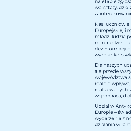
na etapie zgłos
warsztaty, dzi
zainteresowan
Nasi uczniowie 
Europejskiej i 
młodzi ludzie p
m.in. codzienn
dezinformacji 
wymieniano wła
Dla naszych ucz
ale przede wsz
województwa świ
realnie wpływa
realizowanych w
współpraca, dia
Udział w Antyko
Europie – świad
wydarzenia z n
działania w ra