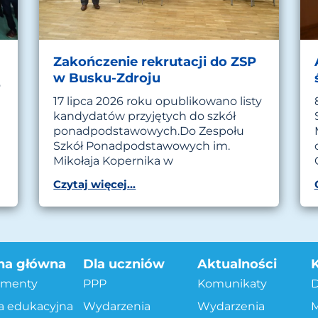
Zakończenie rekrutacji do ZSP
w Busku-Zdroju
o
17 lipca 2026 roku opublikowano listy
kandydatów przyjętych do szkół
ponadpodstawowych.Do Zespołu
Szkół Ponadpodstawowych im.
Mikołaja Kopernika w
Czytaj więcej...
na główna
Dla uczniów
Aktualności
menty
PPP
Komunikaty
a edukacyjna
Wydarzenia
Wydarzenia
M