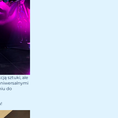
ją sztuki, ale
 uniwersalnymi
niu do
u!