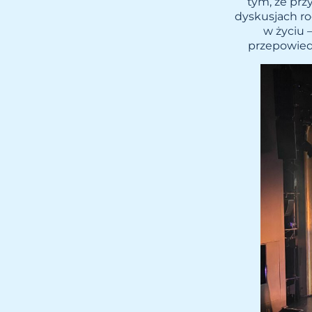
tym, że prz
dyskusjach ro
w życiu 
przepowiedn