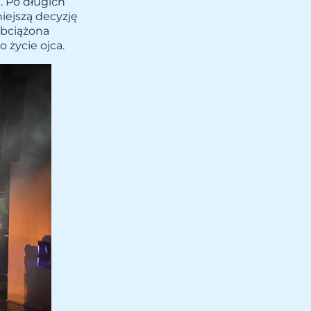
. Po długich
iejszą decyzję
obciążona
 życie ojca.