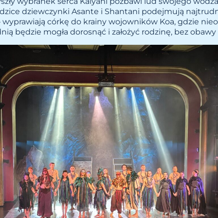
yszły wybranek serca Kalyani pozbawi lud swojego wodza
dzice dziewczynki Asante i Shantani podejmują najtrudn
– wyprawiają córkę do krainy wojowników Koa, gdzie nie
ią będzie mogła dorosnąć i założyć rodzinę, bez obawy o