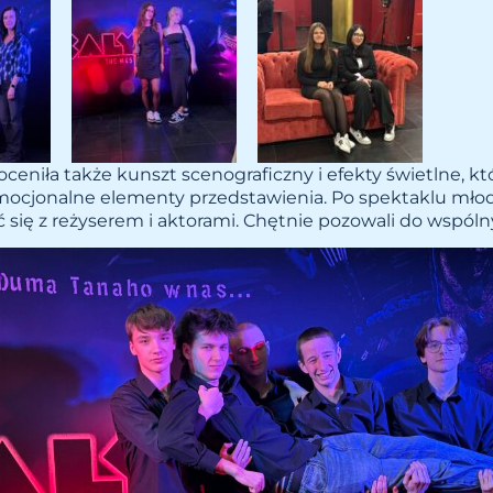
ceniła także kunszt scenograficzny i efekty świetlne, kt
mocjonalne elementy przedstawienia. Po spektaklu młod
 się z reżyserem i aktorami. Chętnie pozowali do wspóln