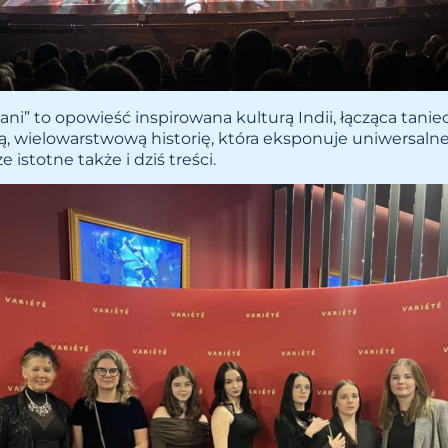
ani” to opowieść inspirowana kulturą Indii, łącząca tanie
ą, wielowarstwową historię, która eksponuje uniwersalne
 istotne także i dziś treści.