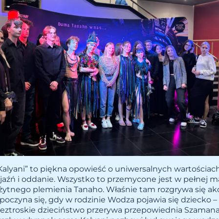
Kalyani” to piękna opowieść o uniwersalnych wartościach,
yjaźń i oddanie. Wszystko to przemycone jest w pełnej ma
rożytnego plemienia Tanaho. Właśnie tam rozgrywa się ak
oczyna się, gdy w rodzinie Wodza pojawia się dziecko – 
 beztroskie dzieciństwo przerywa przepowiednia Szamana