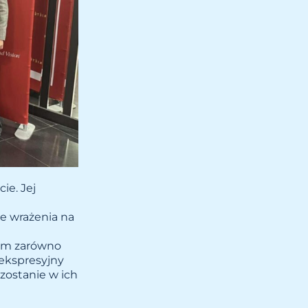
ie. Jej
ne wrażenia na
iem zarówno
 ekspresyjny
ozostanie w ich