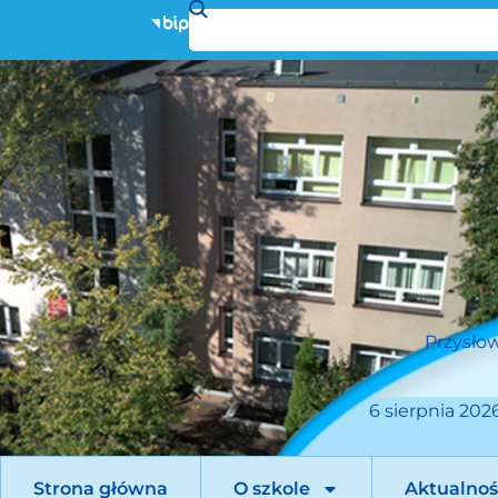
Przysłow
6 sierpnia 2026
Strona główna
O szkole
Aktualnoś