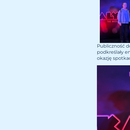
Publiczność do
podkreślały e
okazję spotkać