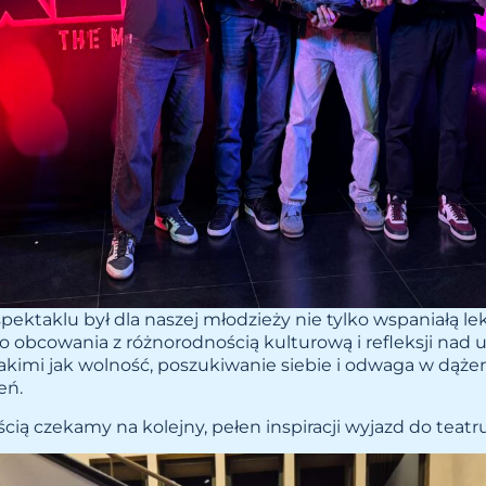
pektaklu był dla naszej młodzieży nie tylko wspaniałą lekc
do obcowania z różnorodnością kulturową i refleksji nad
takimi jak wolność, poszukiwanie siebie i odwaga w dąże
eń.
ścią czekamy na kolejny, pełen inspiracji wyjazd do teatr