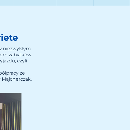
iete
 w niezwykłym
niem zabytków
jazdu, czyli
ółpracy ze
 Majcherczak,