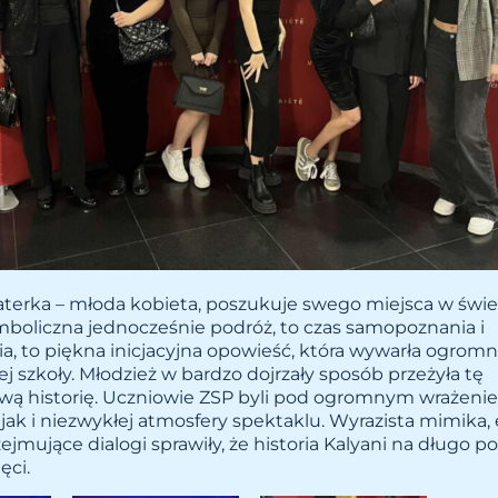
terka – młoda kobieta, poszukuje swego miejsca w świec
mboliczna jednocześnie podróż, to czas samopoznania i
a, to piękna inicjacyjna opowieść, która wywarła ogrom
j szkoły. Młodzież w bardzo dojrzały sposób przeżyła tę
wą historię. Uczniowie ZSP byli pod ogromnym wrażen
, jak i niezwykłej atmosfery spektaklu. Wyrazista mimika,
zejmujące dialogi sprawiły, że historia Kalyani na długo p
ęci.