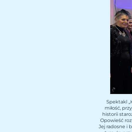
Spektakl „
miłość, prz
historii sta
Opowieść rozp
Jej radosne i