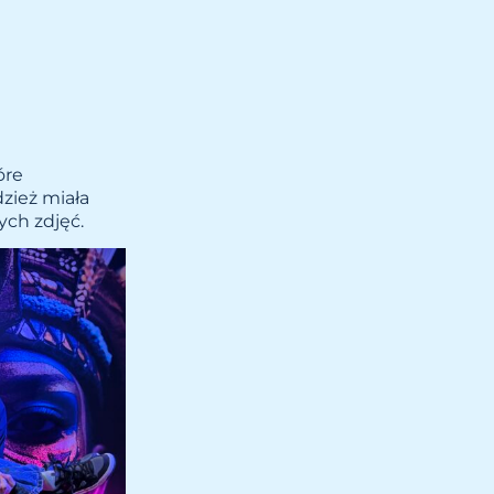
óre
zież miała
ych zdjęć.