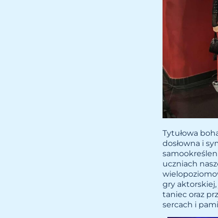
Tytułowa boha
dosłowna i sy
samookreśleni
uczniach nasze
wielopoziomo
gry aktorskiej
taniec oraz pr
sercach i pami