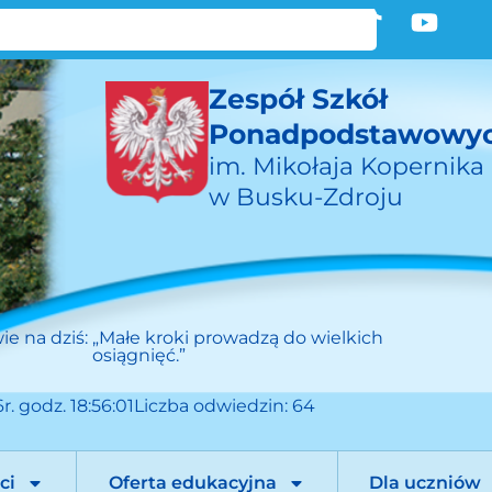
Zespół Szkół
Ponadpodstawowy
im. Mikołaja Kopernika
w Busku-Zdroju
ie na dziś:
„Małe kroki prowadzą do wielkich
osiągnięć.”
r. godz. 18:56:01
Liczba odwiedzin: 64
ci
Oferta edukacyjna
Dla uczniów