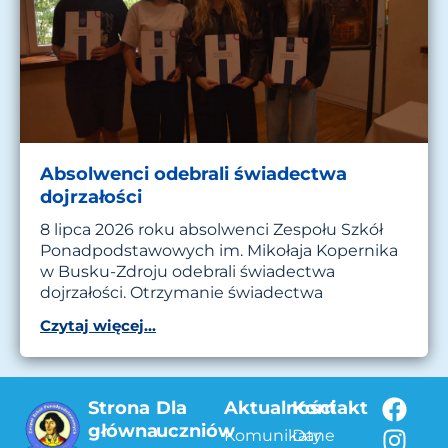
Absolwenci odebrali świadectwa
dojrzałości
8 lipca 2026 roku absolwenci Zespołu Szkół
Ponadpodstawowych im. Mikołaja Kopernika
w Busku-Zdroju odebrali świadectwa
dojrzałości. Otrzymanie świadectwa
Czytaj więcej...
Strona
Dla
Aktualności
Kontakt
główna
uczniów
Komunikaty
Dane