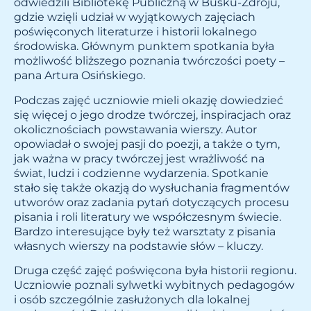
odwiedzili Bibliotekę Publiczną w Busku-Zdroju,
gdzie wzięli udział w wyjątkowych zajęciach
poświęconych literaturze i historii lokalnego
środowiska. Głównym punktem spotkania była
możliwość bliższego poznania twórczości poety –
pana Artura Osińskiego.
Podczas zajęć uczniowie mieli okazję dowiedzieć
się więcej o jego drodze twórczej, inspiracjach oraz
okolicznościach powstawania wierszy. Autor
opowiadał o swojej pasji do poezji, a także o tym,
jak ważna w pracy twórczej jest wrażliwość na
świat, ludzi i codzienne wydarzenia. Spotkanie
stało się także okazją do wysłuchania fragmentów
utworów oraz zadania pytań dotyczących procesu
pisania i roli literatury we współczesnym świecie.
Bardzo interesujące były też warsztaty z pisania
własnych wierszy na podstawie słów – kluczy.
Druga część zajęć poświęcona była historii regionu.
Uczniowie poznali sylwetki wybitnych pedagogów
i osób szczególnie zasłużonych dla lokalnej