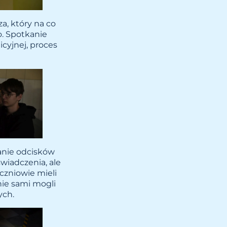
a, który na co
. Spotkanie
icyjnej, proces
ranie odcisków
świadczenia, ale
czniowie mieli
nie sami mogli
ych.