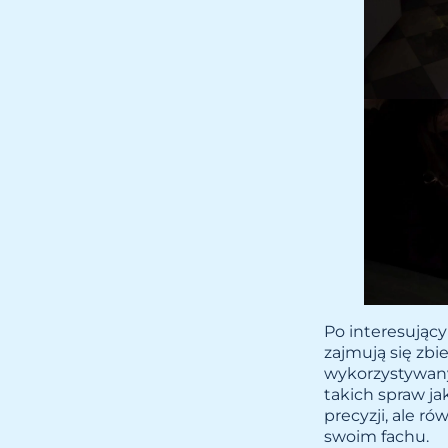
Po interesujący
zajmują się zb
wykorzystywan
takich spraw ja
precyzji, ale r
swoim fachu.