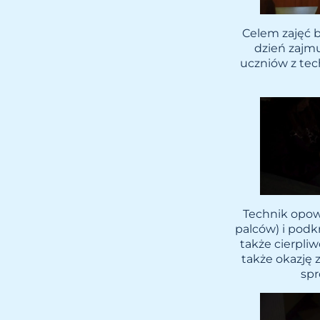
Celem zajęć b
dzień zajm
uczniów z tech
Technik opowi
palców) i podkr
także cierpli
także okazję 
spr