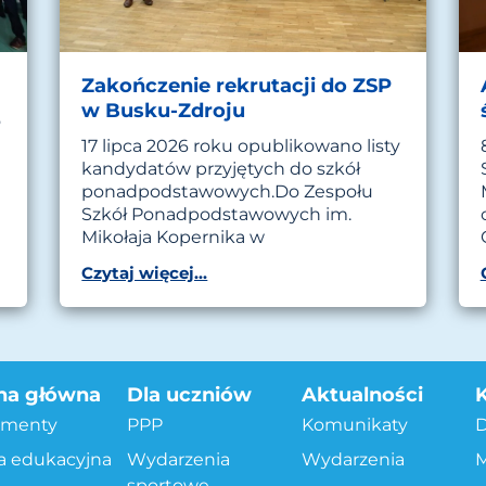
Zakończenie rekrutacji do ZSP
w Busku-Zdroju
o
17 lipca 2026 roku opublikowano listy
kandydatów przyjętych do szkół
ponadpodstawowych.Do Zespołu
Szkół Ponadpodstawowych im.
Mikołaja Kopernika w
Czytaj więcej...
na główna
Dla uczniów
Aktualności
menty
PPP
Komunikaty
a edukacyjna
Wydarzenia
Wydarzenia
M
sportowe