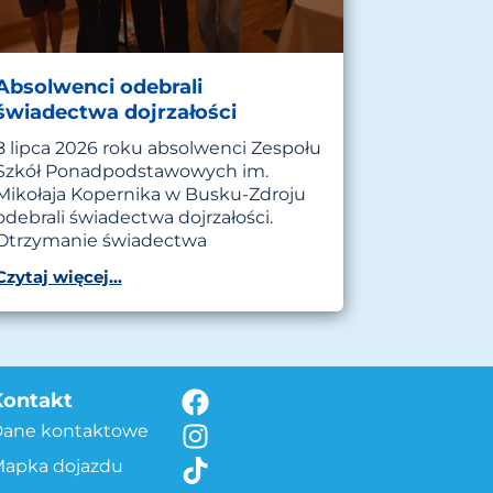
Absolwenci odebrali
świadectwa dojrzałości
8 lipca 2026 roku absolwenci Zespołu
Szkół Ponadpodstawowych im.
Mikołaja Kopernika w Busku-Zdroju
odebrali świadectwa dojrzałości.
Otrzymanie świadectwa
Czytaj więcej...
Kontakt
Dane kontaktowe
apka dojazdu