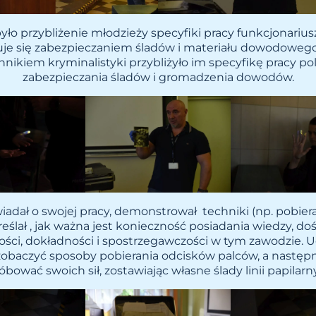
yło przybliżenie młodzieży specyfiki pracy funkcjonariusz
uje się zabezpieczaniem śladów i materiału dowodowego
nikiem kryminalistyki przybliżyło im specyfikę pracy pol
zabezpieczania śladów i gromadzenia dowodów.
adał o swojej pracy, demonstrował techniki (np. pobie
eślał , jak ważna jest konieczność posiadania wiedzy, do
wości, dokładności i spostrzegawczości w tym zawodzie. U
zobaczyć sposoby pobierania odcisków palców, a następ
óbować swoich sił, zostawiając własne ślady linii papilarn