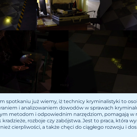
m spotkaniu już wiemy, iż technicy kryminalistyki to oso
ieraniem i analizowaniem dowodów w sprawach kryminaln
ym metodom i odpowiednim narzędziom, pomagają w r
k kradzieże, rozboje czy zabójstwa. Jest to praca, która w
ównież cierpliwości, a także chęci do ciągłego rozwoju i d