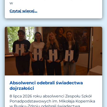
w
Czytaj więcej...
Absolwenci odebrali świadectwa
dojrzałości
8 lipca 2026 roku absolwenci Zespołu Szkół
Ponadpodstawowych im. Mikołaja Kopernika
w Busku-Zdroju odebrali świadectwa