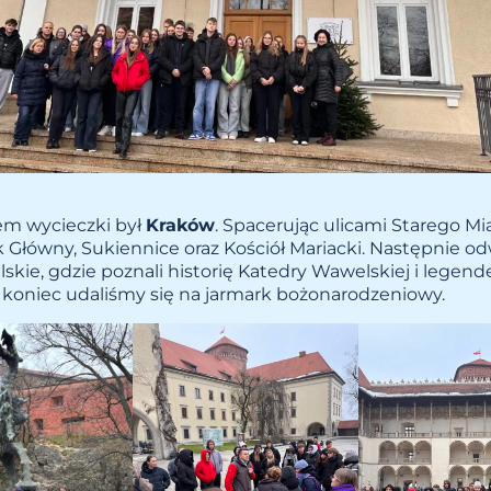
em wycieczki był
Kraków
. Spacerując ulicami Starego Mi
 Główny, Sukiennice oraz Kościół Mariacki. Następnie odw
kie, gdzie poznali historię Katedry Wawelskiej i legen
koniec udaliśmy się na jarmark bożonarodzeniowy.