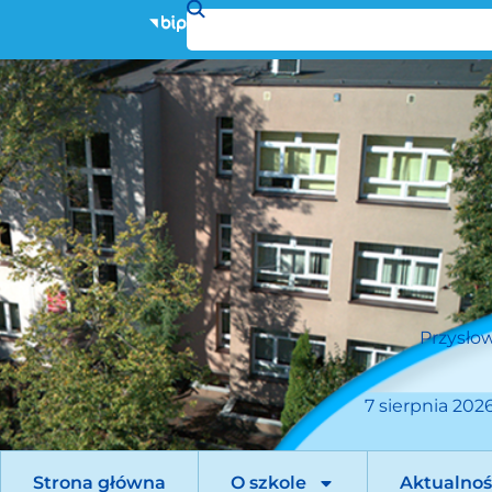
Przysłow
7 sierpnia 2026
Strona główna
O szkole
Aktualnoś