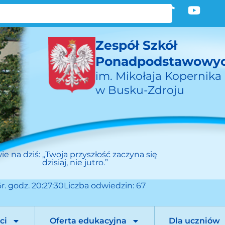
Zespół Szkół
Ponadpodstawowy
im. Mikołaja Kopernika
w Busku-Zdroju
ie na dziś:
„Twoja przyszłość zaczyna się
dzisiaj, nie jutro.”
r. godz. 20:27:30
Liczba odwiedzin: 67
ci
Oferta edukacyjna
Dla uczniów