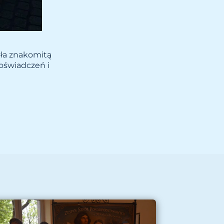
yła znakomitą
doświadczeń i