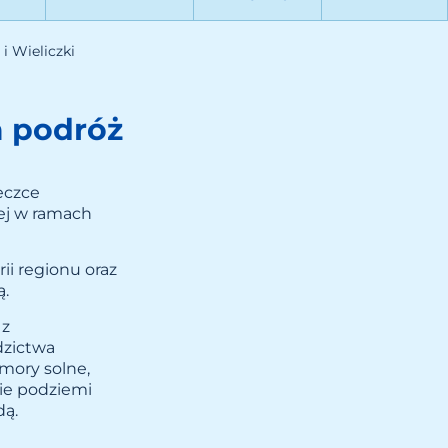
i Wieliczki
a podróż
eczce
ej w ramach
ii regionu oraz
ą.
 z
dzictwa
mory solne,
nie podziemi
dą.