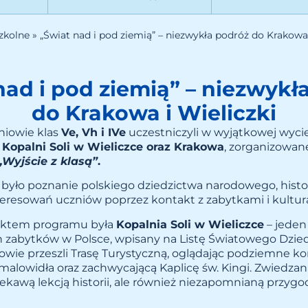
zkolne
»
„Świat nad i pod ziemią” – niezwykła podróż do Krakowa 
nad i pod ziemią” – niezwykł
do Krakowa i Wieliczki
zniowie klas
Ve, Vh i IVe
uczestniczyli w wyjątkowej wyci
o
Kopalni Soli w Wieliczce oraz Krakowa
, zorganizowan
„Wyjście z klasą”
.
było poznanie polskiego dziedzictwa narodowego, histor
teresowań uczniów poprzez kontakt z zabytkami i kultur
ktem programu była
Kopalnia Soli w Wieliczce
– jeden
h zabytków w Polsce, wpisany na Listę Światowego Dzie
wie przeszli Trasę Turystyczną, oglądając podziemne ko
 malowidła oraz zachwycającą Kaplicę św. Kingi. Zwiedza
ciekawą lekcją historii, ale również niezapomnianą przygo