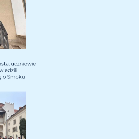
asta, uczniowie
iedzili
dę o Smoku