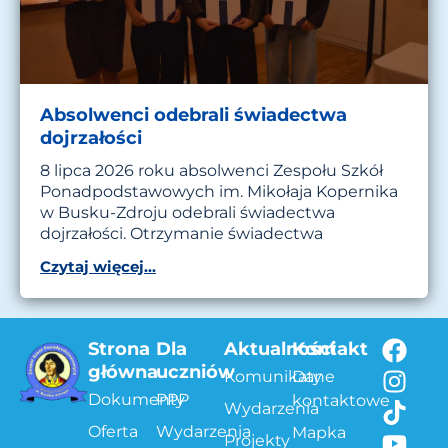
Absolwenci odebrali świadectwa
dojrzałości
8 lipca 2026 roku absolwenci Zespołu Szkół
Ponadpodstawowych im. Mikołaja Kopernika
w Busku-Zdroju odebrali świadectwa
dojrzałości. Otrzymanie świadectwa
Czytaj więcej...
Strona
Dla
Aktualności
Kontakt
główna
uczniów
Komunikaty
Dane
Dokumenty
PPP
kontaktowe
Wydarzenia
Oferta
Wydarzenia
Mapka
Projekty