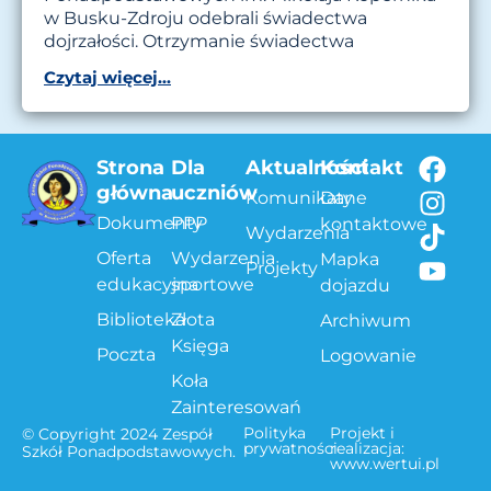
w Busku-Zdroju odebrali świadectwa
dojrzałości. Otrzymanie świadectwa
Czytaj więcej...
Strona
Dla
Aktualności
Kontakt
główna
uczniów
Komunikaty
Dane
Dokumenty
PPP
kontaktowe
Wydarzenia
Oferta
Wydarzenia
Mapka
Projekty
edukacyjna
sportowe
dojazdu
Biblioteka
Złota
Archiwum
Księga
Poczta
Logowanie
Koła
Zainteresowań
Polityka
Projekt i
© Copyright 2024 Zespół
prywatności
realizacja:
Szkół Ponadpodstawowych.
www.wertui.pl