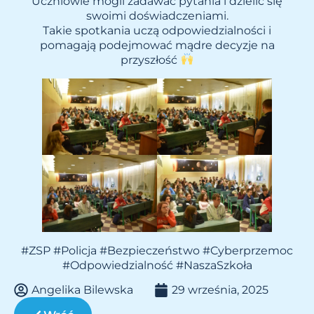
Uczniowie mogli zadawać pytania i dzielić się
swoimi doświadczeniami.
Takie spotkania uczą odpowiedzialności i
pomagają podejmować mądre decyzje na
przyszłość
#ZSP #Policja #Bezpieczeństwo #Cyberprzemoc
#Odpowiedzialność #NaszaSzkoła
Angelika Bilewska
29 września, 2025