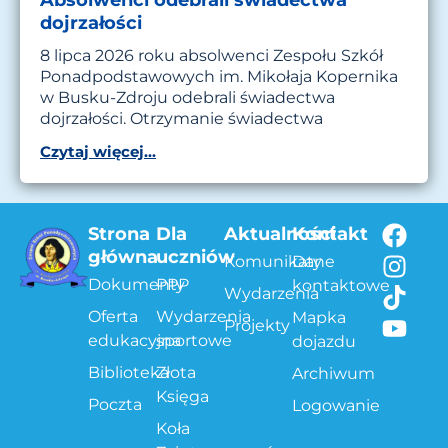
dojrzałości
8 lipca 2026 roku absolwenci Zespołu Szkół
Ponadpodstawowych im. Mikołaja Kopernika
w Busku-Zdroju odebrali świadectwa
dojrzałości. Otrzymanie świadectwa
Czytaj więcej...
Strona
Dla
Aktualności
Kontakt
główna
uczniów
Komunikaty
Dane
Dokumenty
PPP
kontaktowe
Wydarzenia
Oferta
Wydarzenia
Mapka
Projekty
edukacyjna
sportowe
dojazdu
Biblioteka
Złota
Archiwum
Księga
Poczta
Logowanie
Koła