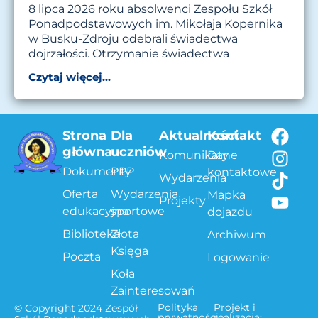
8 lipca 2026 roku absolwenci Zespołu Szkół
Ponadpodstawowych im. Mikołaja Kopernika
w Busku-Zdroju odebrali świadectwa
dojrzałości. Otrzymanie świadectwa
Czytaj więcej...
Strona
Dla
Aktualności
Kontakt
główna
uczniów
Komunikaty
Dane
Dokumenty
PPP
kontaktowe
Wydarzenia
Oferta
Wydarzenia
Mapka
Projekty
edukacyjna
sportowe
dojazdu
Biblioteka
Złota
Archiwum
Księga
Poczta
Logowanie
Koła
Zainteresowań
Polityka
Projekt i
© Copyright 2024 Zespół
prywatności
realizacja: