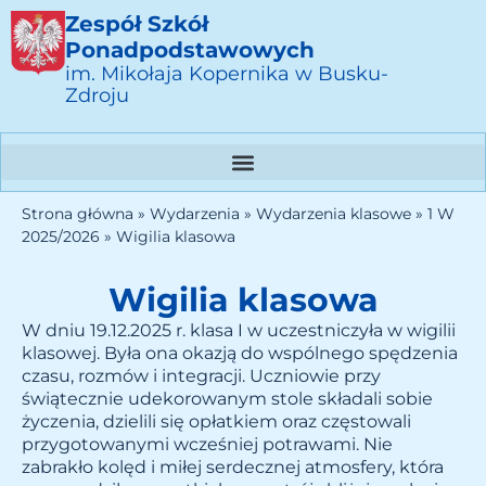
Zespół Szkół
Ponadpodstawowych
im. Mikołaja Kopernika w Busku-
Zdroju
Strona główna
»
Wydarzenia
»
Wydarzenia klasowe
»
1 W
2025/2026
»
Wigilia klasowa
Wigilia klasowa
W dniu 19.12.2025 r. klasa I w uczestniczyła w wigilii
klasowej. Była ona okazją do wspólnego spędzenia
czasu, rozmów i integracji. Uczniowie przy
świątecznie udekorowanym stole składali sobie
życzenia, dzielili się opłatkiem oraz częstowali
przygotowanymi wcześniej potrawami. Nie
zabrakło kolęd i miłej serdecznej atmosfery, która