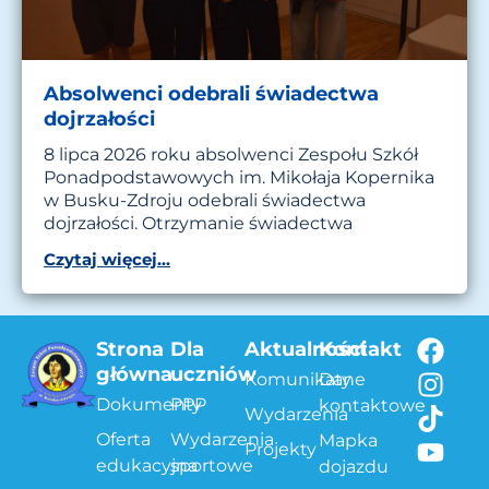
Absolwenci odebrali świadectwa
dojrzałości
8 lipca 2026 roku absolwenci Zespołu Szkół
Ponadpodstawowych im. Mikołaja Kopernika
w Busku-Zdroju odebrali świadectwa
dojrzałości. Otrzymanie świadectwa
Czytaj więcej...
Strona
Dla
Aktualności
Kontakt
główna
uczniów
Komunikaty
Dane
Dokumenty
PPP
kontaktowe
Wydarzenia
Oferta
Wydarzenia
Mapka
Projekty
edukacyjna
sportowe
dojazdu