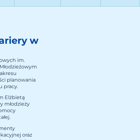
riery w
wowych im.
 w Młodzieżowym
zakresu
ści planowania
 pracy.
m Elżbietą
ły młodzieży
pomocy
ałej.
umenty
kacyjnej oraz