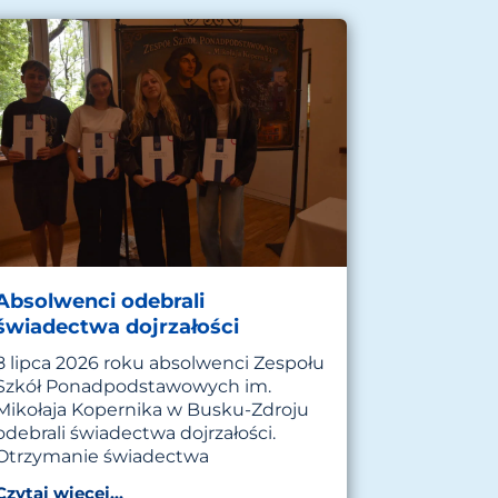
Absolwenci odebrali
świadectwa dojrzałości
8 lipca 2026 roku absolwenci Zespołu
Szkół Ponadpodstawowych im.
Mikołaja Kopernika w Busku-Zdroju
odebrali świadectwa dojrzałości.
Otrzymanie świadectwa
Czytaj więcej...