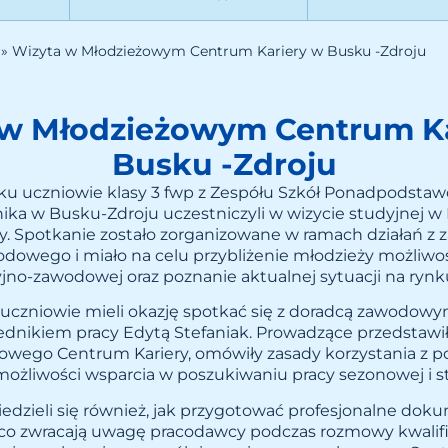
»
Wizyta w Młodzieżowym Centrum Kariery w Busku -Zdroju
 w Młodzieżowym Centrum Ka
Busku -Zdroju
oku uczniowie klasy 3 fwp z Zespółu Szkół Ponadpodsta
nika w Busku-Zdroju uczestniczyli w wizycie studyjnej
y. Spotkanie zostało zorganizowane w ramach działań z 
dowego i miało na celu przybliżenie młodzieży możliwo
jno-zawodowej oraz poznanie aktualnej sytuacji na rynku
 uczniowie mieli okazję spotkać się z doradcą zawodowy
rednikiem pracy Edytą Stefaniak. Prowadzące przedstawi
żowego Centrum Kariery, omówiły zasady korzystania z 
możliwości wsparcia w poszukiwaniu pracy sezonowej i st
edzieli się również, jak przygotować profesjonalne dok
a co zwracają uwagę pracodawcy podczas rozmowy kwalifi