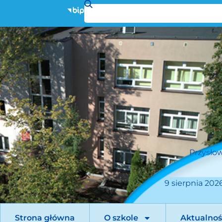
Przysłow
9 sierpnia 2026
Strona główna
O szkole
Aktualnoś