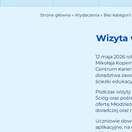
Strona główna
»
Wydarzenia
»
Bez kategorii
Wizyta
12 maja 2026 r
Mikołaja Koper
Centrum Karier
doradztwa zawo
ścieżki edukacy
Podczas wizyty
Ścióg oraz poś
ofertę Młodzie
doradczej oraz 
Uczniowie dowi
aplikacyjne, n