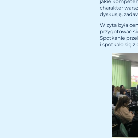
jakie kompeten
charakter warsz
dyskusję, zadaw
Wizyta była cen
przygotować si
Spotkanie prze
i spotkało się