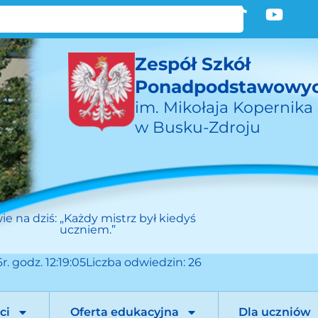
Zespół Szkół
Ponadpodstawowy
im. Mikołaja Kopernika
w Busku-Zdroju
ie na dziś:
„Każdy mistrz był kiedyś
uczniem.”
r. godz. 12:19:05
Liczba odwiedzin: 26
ci
Oferta edukacyjna
Dla uczniów