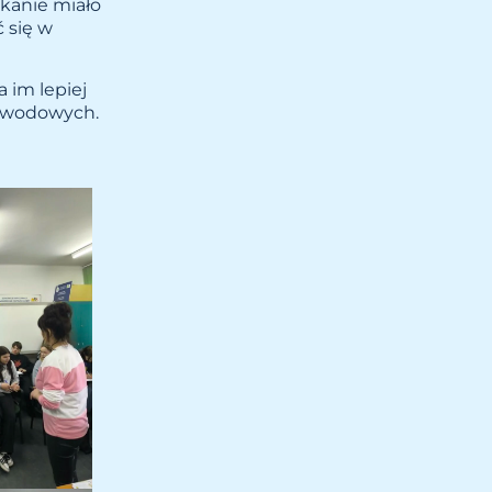
tkanie miało
 się w
 im lepiej
zawodowych.