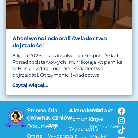
Absolwenci odebrali świadectwa
dojrzałości
8 lipca 2026 roku absolwenci Zespołu Szkół
Ponadpodstawowych im. Mikołaja Kopernika
w Busku-Zdroju odebrali świadectwa
dojrzałości. Otrzymanie świadectwa
Czytaj więcej...
Strona
Dla
Aktualności
Kontakt
główna
uczniów
Komunikaty
Dane
Dokumenty
PPP
kontaktowe
Wydarzenia
Oferta
Wydarzenia
Mapka