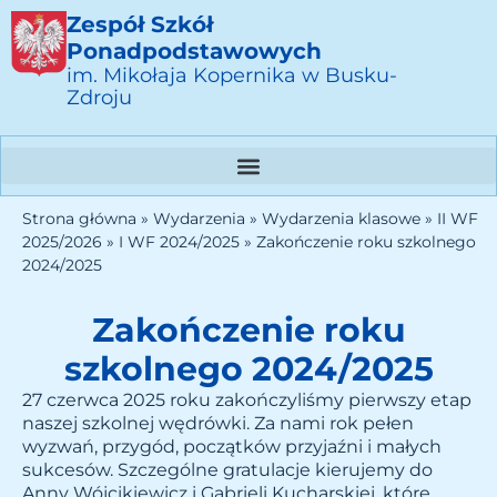
Zespół Szkół
Ponadpodstawowych
im. Mikołaja Kopernika w Busku-
Zdroju
Strona główna
»
Wydarzenia
»
Wydarzenia klasowe
»
II WF
2025/2026
»
I WF 2024/2025
»
Zakończenie roku szkolnego
2024/2025
Zakończenie roku
szkolnego 2024/2025
27 czerwca 2025 roku zakończyliśmy pierwszy etap
naszej szkolnej wędrówki. Za nami rok pełen
wyzwań, przygód, początków przyjaźni i małych
sukcesów. Szczególne gratulacje kierujemy do
Anny Wójcikiewicz i Gabrieli Kucharskiej, które