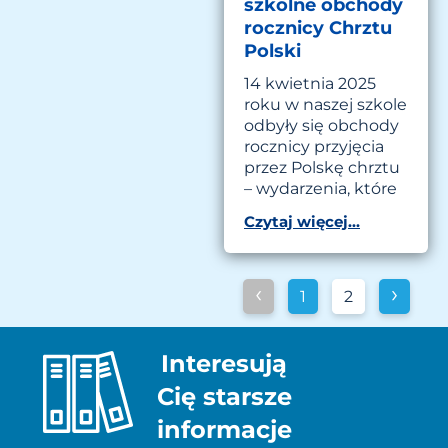
szkolne obchody
rocznicy Chrztu
Polski
14 kwietnia 2025
roku w naszej szkole
odbyły się obchody
rocznicy przyjęcia
przez Polskę chrztu
– wydarzenia, które
Czytaj więcej...
‹
›
1
2
Interesują
Cię starsze
informacje