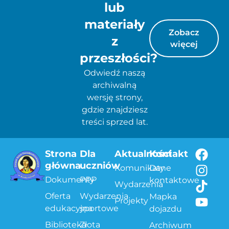
lub
materiały
Zobacz
z
więcej
przeszłości?
Odwiedź naszą
archiwalną
wersję strony,
gdzie znajdziesz
treści sprzed lat.
Strona
Dla
Aktualności
Kontakt
główna
uczniów
Komunikaty
Dane
Dokumenty
PPP
kontaktowe
Wydarzenia
Oferta
Wydarzenia
Mapka
Projekty
edukacyjna
sportowe
dojazdu
Biblioteka
Złota
Archiwum