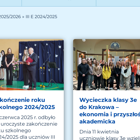
 2025/2026
»
III E 2024/2025
kończenie roku
Wycieczka klasy 3e
kolnego 2024/2025
do Krakowa –
ekonomia i przyszło
 czerwca 2025 r. odbyło
akademicka
ę uroczyste zakończenie
ku szkolnego
Dnia 11 kwietnia
24/2025 dla uczniów III
uczniowie klasy 3e wzięl