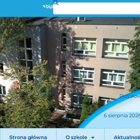
Przysłow
6 sierpnia 2026
Strona główna
O szkole
Aktualnoś