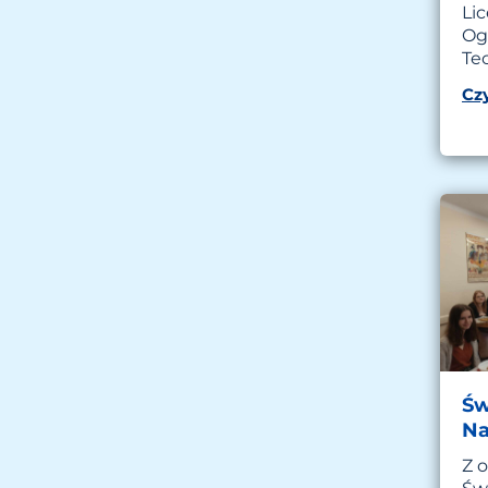
Li
Og
Te
Czy
Św
Na
Z o