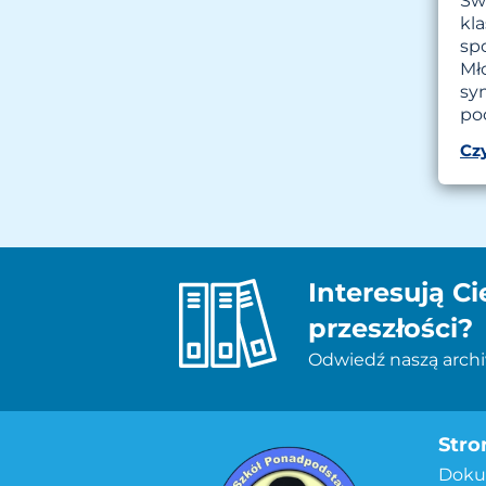
Św
kla
sp
Mł
sy
po
Czy
Interesują Ci
przeszłości?
Odwiedź naszą archiw
Stro
Doku