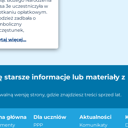
iąt Bożego Narodzenia
sa 3e uczestniczyła w
otkaniu opłatkowym.
odzież zadbała o
mboliczny
częstunek,
taj więcej...
ę starsze informacje lub materiały z
alną wersję strony, gdzie znajdziesz treści sprzed lat.
na główna
Dla uczniów
Aktualności
menty
PPP
Komunikaty