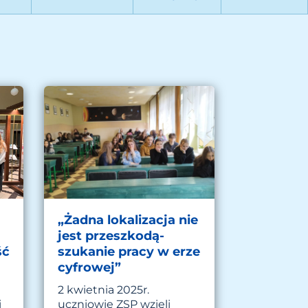
„Żadna lokalizacja nie
jest przeszkodą-
ść
szukanie pracy w erze
cyfrowej”
2 kwietnia 2025r.
i
uczniowie ZSP wzięli