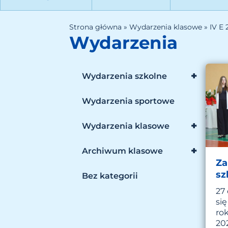
Strona główna
»
Wydarzenia klasowe
»
IV E
Wydarzenia
+
Wydarzenia szkolne
Wydarzenia sportowe
+
Wydarzenia klasowe
+
Archiwum klasowe
Za
sz
Bez kategorii
27
si
ro
20