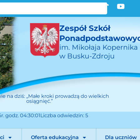
Zespół Szkół
Ponadpodstawowy
im. Mikołaja Kopernika
w Busku-Zdroju
ie na dziś:
„Małe kroki prowadzą do wielkich
osiągnięć.”
r. godz. 04:30:01
Liczba odwiedzin: 5
ci
Oferta edukacyjna
Dla uczniów