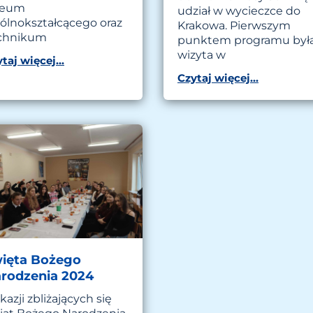
ceum
udział w wycieczce do
ólnokształcącego oraz
Krakowa. Pierwszym
chnikum
punktem programu był
wizyta w
taj więcej...
Czytaj więcej...
ięta Bożego
rodzenia 2024
kazji zbliżających się