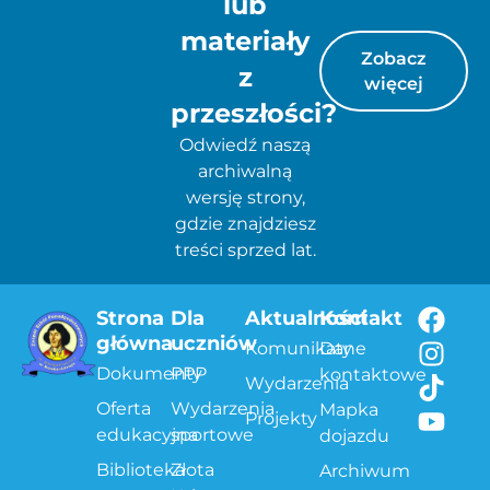
lub
materiały
Zobacz
z
więcej
przeszłości?
Odwiedź naszą
archiwalną
wersję strony,
gdzie znajdziesz
treści sprzed lat.
Strona
Dla
Aktualności
Kontakt
główna
uczniów
Komunikaty
Dane
Dokumenty
PPP
kontaktowe
Wydarzenia
Oferta
Wydarzenia
Mapka
Projekty
edukacyjna
sportowe
dojazdu
Biblioteka
Złota
Archiwum