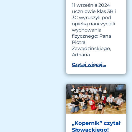
11 września 2024
uczniowie klas 3B i
3C wyruszyli pod
opieką nauczycieli
wychowania
fizycznego: Pana
Piotra
Zawadzińskiego,
Adriana
Czytaj więcej...
„Kopernik” czytał
Słowackiego!