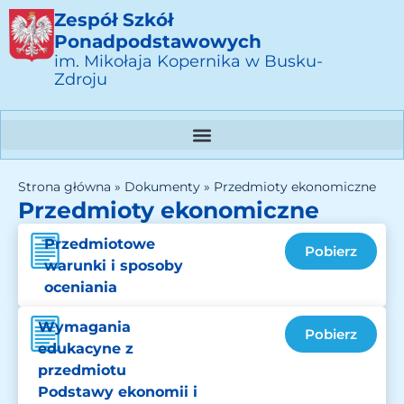
Zespół Szkół
Ponadpodstawowych
im. Mikołaja Kopernika w Busku-
Zdroju
Strona główna
»
Dokumenty
»
Przedmioty ekonomiczne
Przedmioty ekonomiczne
Przedmiotowe
Pobierz
warunki i sposoby
oceniania
Wymagania
Pobierz
edukacyne z
przedmiotu
Podstawy ekonomii i