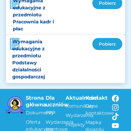
Wymagania
Pobierz
edukacyjne z
przedmiotu
Pracownia kadr i
płac
Wymagania
Pobierz
edukacyjne z
przedmiotu
Podstawy
działalności
gospodarczej
Strona
Dla
Aktualności
Kontakt
główna
uczniów
Komunikaty
Dane
Dokumenty
PPP
kontaktowe
Wydarzenia
Oferta
Wydarzenia
Mapka
Projekty
edukacyjna
sportowe
dojazdu