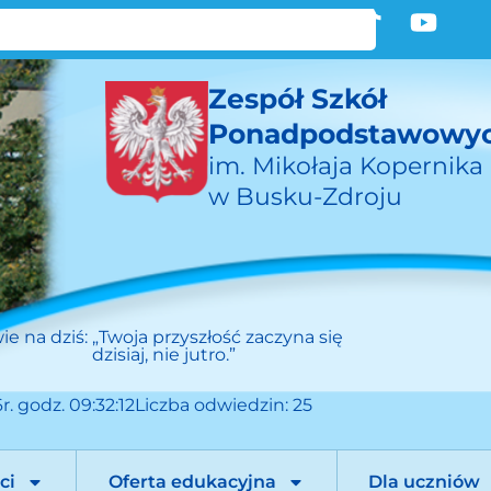
Zespół Szkół
Ponadpodstawowy
im. Mikołaja Kopernika
w Busku-Zdroju
ie na dziś:
„Twoja przyszłość zaczyna się
dzisiaj, nie jutro.”
r. godz. 09:32:12
Liczba odwiedzin: 25
ci
Oferta edukacyjna
Dla uczniów