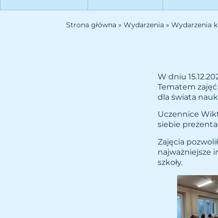
Strona główna
»
Wydarzenia
»
Wydarzenia k
W dniu 15.12.202
Tematem zajęć b
dla świata nauki
Uczennice Wikt
siebie prezenta
Zajęcia pozwol
najważniejsze i
szkoły.