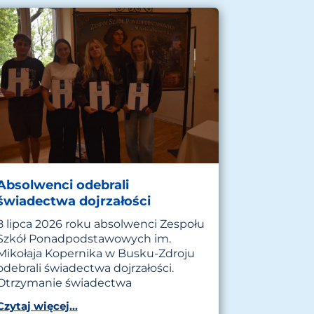
Absolwenci odebrali
świadectwa dojrzałości
8 lipca 2026 roku absolwenci Zespołu
Szkół Ponadpodstawowych im.
Mikołaja Kopernika w Busku-Zdroju
odebrali świadectwa dojrzałości.
Otrzymanie świadectwa
Czytaj więcej...