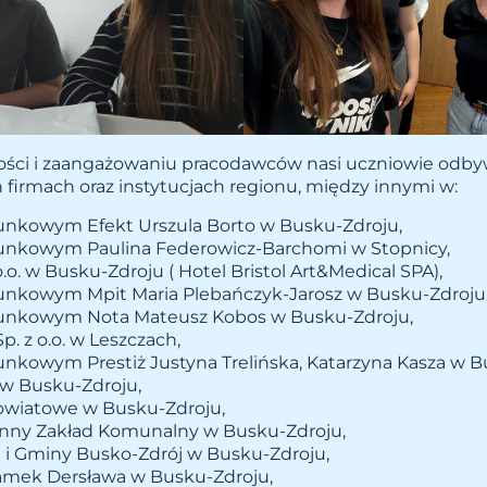
ości i zaangażowaniu pracodawców nasi uczniowie odby
irmach oraz instytucjach regionu, między innymi w:
nkowym Efekt Urszula Borto w Busku-Zdroju,
unkowym Paulina Federowicz-Barchomi w Stopnicy,
o.o. w Busku-Zdroju ( Hotel Bristol Art&Medical SPA),
unkowym Mpit Maria Plebańczyk-Jarosz w Busku-Zdroju
unkowym Nota Mateusz Kobos w Busku-Zdroju,
p. z o.o. w Leszczach,
nkowym Prestiż Justyna Trelińska, Katarzyna Kasza w B
w Busku-Zdroju,
owiatowe w Busku-Zdroju,
nny Zakład Komunalny w Busku-Zdroju,
 i Gminy Busko-Zdrój w Busku-Zdroju,
amek Dersława w Busku-Zdroju,