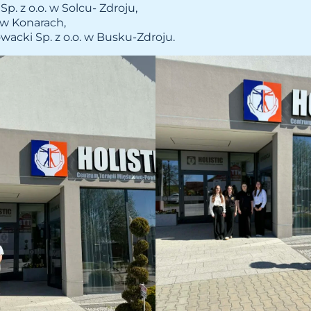
Sp. z o.o. w Solcu- Zdroju,
w Konarach,
wacki Sp. z o.o. w Busku-Zdroju.