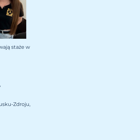
wają staże w
,
usku-Zdroju,