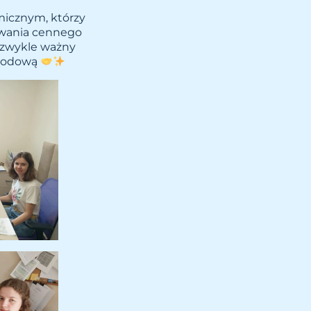
micznym, którzy
ywania cennego
ezwykle ważny
awodową