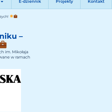
E-dziennik
Projekty
Kontakt
szych!
niku –
h im. Mikołaja
zowane w ramach