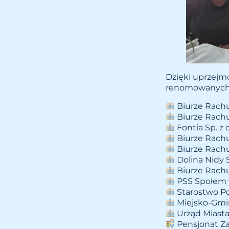
Dzięki uprzejm
renomowanych f
Biurze Rachu
Biurze Rach
Fontia Sp. z 
Biurze Rach
Biurze Rach
Dolina Nidy S
Biurze Rachu
PSS Społem 
Starostwo P
Miejsko-Gmi
Urząd Miasta
Pensjonat Z